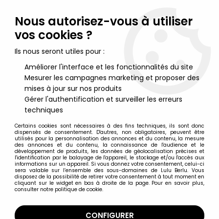
Lulu Berlu, la référence dans l'univers du jouet vintage en
France - Vente à l'international
Nous autorisez-vous à utiliser
vos cookies ?
0
Ils nous seront utiles pour :
Améliorer l'interface et les fonctionnalités du site
Mesurer les campagnes marketing et proposer des
Accueil
>
McFarlane's Dragons
>
McFarlane's Dragons - Water
Clan Dragon (serie 8)
mises à jour sur nos produits
Gérer l'authentification et surveiller les erreurs
techniques
Certains cookies sont nécessaires à des fins techniques, ils sont donc
dispensés de consentement. D'autres, non obligatoires, peuvent être
utilisés pour la personnalisation des annonces et du contenu, la mesure
des annonces et du contenu, la connaissance de l'audience et le
développement de produits, les données de géolocalisation précises et
l'identification par le balayage de l'appareil, le stockage et/ou l'accès aux
informations sur un appareil. Si vous donnez votre consentement, celui-ci
sera valable sur l’ensemble des sous-domaines de Lulu Berlu. Vous
disposez de la possibilité de retirer votre consentement à tout moment en
cliquant sur le widget en bas à droite de la page. Pour en savoir plus,
consulter notre politique de cookie.
CONFIGURER