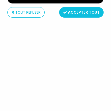
TOUT REFUSER
ACCEPTER TOUT
McFarlane Toys
MCFARLANE'S DRAGONS - WATER
CLAN DRAGON (SERIE 8)