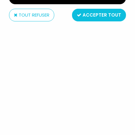
TOUT REFUSER
ACCEPTER TOUT
McFarlane Toys
MCFARLANE'S SPAWN - SERIE 03 -
THE CURSE
Réf. :
REF6233
Type : figurine articulée
Matière : plastique
Echelle : 6 pouces (15cm)