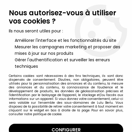
Lulu Berlu, la référence dans l'univers du jouet vintage en
France - Vente à l'international
Nous autorisez-vous à utiliser
vos cookies ?
0
Ils nous seront utiles pour :
Améliorer l'interface et les fonctionnalités du site
Mesurer les campagnes marketing et proposer des
Accueil
>
Spawn
>
McFarlane's Spawn - Serie 03 - The Curse
mises à jour sur nos produits
Gérer l'authentification et surveiller les erreurs
techniques
Certains cookies sont nécessaires à des fins techniques, ils sont donc
dispensés de consentement. D'autres, non obligatoires, peuvent être
utilisés pour la personnalisation des annonces et du contenu, la mesure
des annonces et du contenu, la connaissance de l'audience et le
développement de produits, les données de géolocalisation précises et
l'identification par le balayage de l'appareil, le stockage et/ou l'accès aux
informations sur un appareil. Si vous donnez votre consentement, celui-ci
sera valable sur l’ensemble des sous-domaines de Lulu Berlu. Vous
disposez de la possibilité de retirer votre consentement à tout moment en
cliquant sur le widget en bas à droite de la page. Pour en savoir plus,
consulter notre politique de cookie.
CONFIGURER