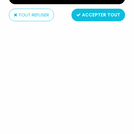
TOUT REFUSER
ACCEPTER TOUT
McFarlane Toys
MCFARLANE'S SPAWN - SERIE 03 -
VERTEBREAKER (LOOSE)