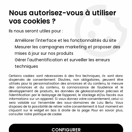
Lulu Berlu, la référence dans l'univers du jouet vintage en
France - Vente à l'international
Nous autorisez-vous à utiliser
vos cookies ?
0
Ils nous seront utiles pour :
Améliorer l'interface et les fonctionnalités du site
Mesurer les campagnes marketing et proposer des
Accueil
>
Spawn
>
McFarlane's Spawn - Serie 03 - Vertebreaker
(loose)
mises à jour sur nos produits
Gérer l'authentification et surveiller les erreurs
techniques
Certains cookies sont nécessaires à des fins techniques, ils sont donc
dispensés de consentement. D'autres, non obligatoires, peuvent être
utilisés pour la personnalisation des annonces et du contenu, la mesure
des annonces et du contenu, la connaissance de l'audience et le
développement de produits, les données de géolocalisation précises et
l'identification par le balayage de l'appareil, le stockage et/ou l'accès aux
informations sur un appareil. Si vous donnez votre consentement, celui-ci
sera valable sur l’ensemble des sous-domaines de Lulu Berlu. Vous
disposez de la possibilité de retirer votre consentement à tout moment en
cliquant sur le widget en bas à droite de la page. Pour en savoir plus,
consulter notre politique de cookie.
CONFIGURER