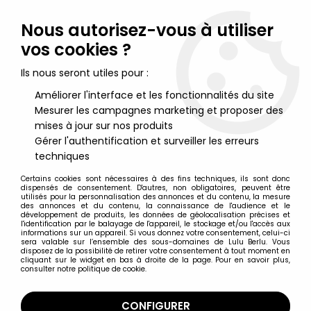
Lulu Berlu, la référence dans l'univers du jouet vintage en
France - Vente à l'international
Nous autorisez-vous à utiliser
vos cookies ?
0
Ils nous seront utiles pour :
Améliorer l'interface et les fonctionnalités du site
Mesurer les campagnes marketing et proposer des
Accueil
>
Spawn
>
McFarlane's Spawn - Serie 25 (Classic Comic
Covers) - Raven Spawn 2 hsi.11
mises à jour sur nos produits
Gérer l'authentification et surveiller les erreurs
techniques
Certains cookies sont nécessaires à des fins techniques, ils sont donc
dispensés de consentement. D'autres, non obligatoires, peuvent être
utilisés pour la personnalisation des annonces et du contenu, la mesure
des annonces et du contenu, la connaissance de l'audience et le
développement de produits, les données de géolocalisation précises et
l'identification par le balayage de l'appareil, le stockage et/ou l'accès aux
informations sur un appareil. Si vous donnez votre consentement, celui-ci
sera valable sur l’ensemble des sous-domaines de Lulu Berlu. Vous
disposez de la possibilité de retirer votre consentement à tout moment en
cliquant sur le widget en bas à droite de la page. Pour en savoir plus,
consulter notre politique de cookie.
CONFIGURER