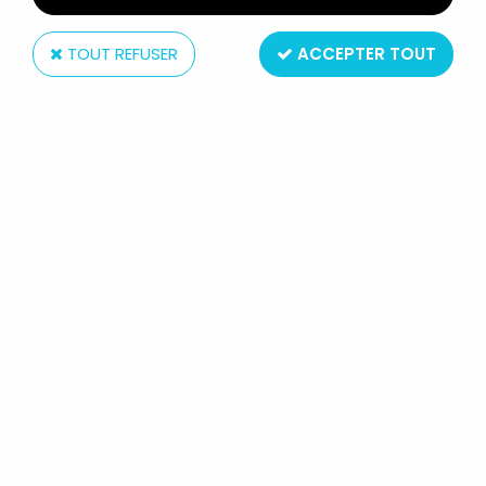
TOUT REFUSER
ACCEPTER TOUT
McFarlane Toys
MCFARLANE'S SPAWN - SERIE 25
(CLASSIC COMIC COVERS) -
RAVEN SPAWN 2 HSI.11
Réf. :
REF6227
Type : figurine articulée
Matière : plastique