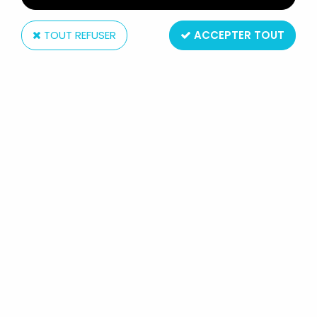
TOUT REFUSER
ACCEPTER TOUT
McFarlane Toys
MCFARLANE'S SPAWN - SERIE 28
(REGENERATED) - COMMANDO
SPAWN 2