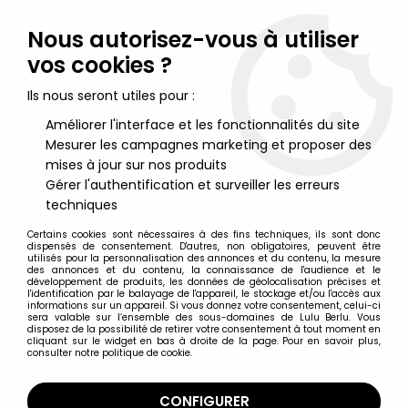
Lulu Berlu, la référence dans l'univers du jouet vintage en
France - Vente à l'international
Nous autorisez-vous à utiliser
vos cookies ?
0
Ils nous seront utiles pour :
Améliorer l'interface et les fonctionnalités du site
Mesurer les campagnes marketing et proposer des
Accueil
>
Spawn
>
McFarlane's Spawn - Serie 28 (Regenerated)
- Commando Spawn 2
mises à jour sur nos produits
Gérer l'authentification et surveiller les erreurs
techniques
Certains cookies sont nécessaires à des fins techniques, ils sont donc
dispensés de consentement. D'autres, non obligatoires, peuvent être
utilisés pour la personnalisation des annonces et du contenu, la mesure
des annonces et du contenu, la connaissance de l'audience et le
développement de produits, les données de géolocalisation précises et
l'identification par le balayage de l'appareil, le stockage et/ou l'accès aux
informations sur un appareil. Si vous donnez votre consentement, celui-ci
sera valable sur l’ensemble des sous-domaines de Lulu Berlu. Vous
disposez de la possibilité de retirer votre consentement à tout moment en
cliquant sur le widget en bas à droite de la page. Pour en savoir plus,
consulter notre politique de cookie.
CONFIGURER