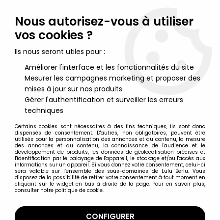
Lulu Berlu, la référence dans l'univers du jouet vintage en
France - Vente à l'international
Nous autorisez-vous à utiliser
vos cookies ?
0
Ils nous seront utiles pour :
Améliorer l'interface et les fonctionnalités du site
Mesurer les campagnes marketing et proposer des
Accueil
>
Jeux et Jouets vintage divers
>
Mécanique 2000 -
Coffret d'apprentissage éducatif - Joustra 1980
mises à jour sur nos produits
Gérer l'authentification et surveiller les erreurs
techniques
Certains cookies sont nécessaires à des fins techniques, ils sont donc
dispensés de consentement. D'autres, non obligatoires, peuvent être
utilisés pour la personnalisation des annonces et du contenu, la mesure
des annonces et du contenu, la connaissance de l'audience et le
développement de produits, les données de géolocalisation précises et
l'identification par le balayage de l'appareil, le stockage et/ou l'accès aux
informations sur un appareil. Si vous donnez votre consentement, celui-ci
sera valable sur l’ensemble des sous-domaines de Lulu Berlu. Vous
disposez de la possibilité de retirer votre consentement à tout moment en
cliquant sur le widget en bas à droite de la page. Pour en savoir plus,
consulter notre politique de cookie.
CONFIGURER