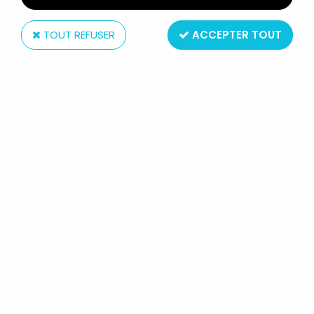
TOUT REFUSER
ACCEPTER TOUT
Joustra
MÉCANIQUE 2000 - COFFRET
D'APPRENTISSAGE ÉDUCATIF -
JOUSTRA 1980