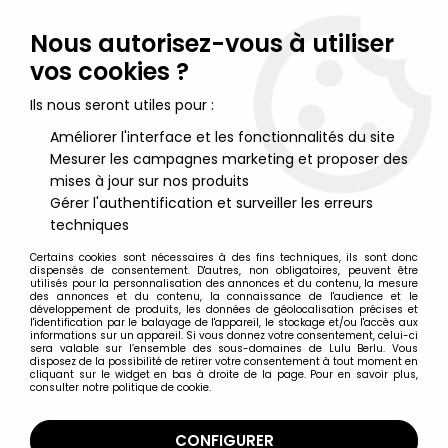
Lulu Berlu, la référence dans l'univers du jouet vintage en
France - Vente à l'international
Nous autorisez-vous à utiliser
vos cookies ?
0
Ils nous seront utiles pour :
Améliorer l'interface et les fonctionnalités du site
Mesurer les campagnes marketing et proposer des
Accueil
>
Men In Black
>
Men in Black (MIB) - Galoob - Slime-
Fightin' Kay
mises à jour sur nos produits
Gérer l'authentification et surveiller les erreurs
techniques
Certains cookies sont nécessaires à des fins techniques, ils sont donc
dispensés de consentement. D'autres, non obligatoires, peuvent être
utilisés pour la personnalisation des annonces et du contenu, la mesure
des annonces et du contenu, la connaissance de l'audience et le
développement de produits, les données de géolocalisation précises et
l'identification par le balayage de l'appareil, le stockage et/ou l'accès aux
informations sur un appareil. Si vous donnez votre consentement, celui-ci
sera valable sur l’ensemble des sous-domaines de Lulu Berlu. Vous
disposez de la possibilité de retirer votre consentement à tout moment en
cliquant sur le widget en bas à droite de la page. Pour en savoir plus,
consulter notre politique de cookie.
CONFIGURER