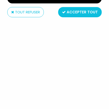
TOUT REFUSER
ACCEPTER TOUT
Galoob
MEN IN BLACK (MIB) - GALOOB -
SLIME-FIGHTIN' KAY
Réf. :
REF15158
Type : figurine articulée
Matière : plastique
Taille : 15cm