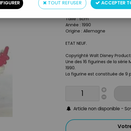
FIGURER
TOUT REFUSER
ACCEPTER T
Type : Figurine
Matière : Plastique
Taille : 5cm
Année : 1990
Origine : Allemagne
ETAT NEUF.
Copyrighté Walt Disney Product
Une des 16 figurines de la série
1990.
La figurine est constituée de 9 
Article non disponible - S
Votr