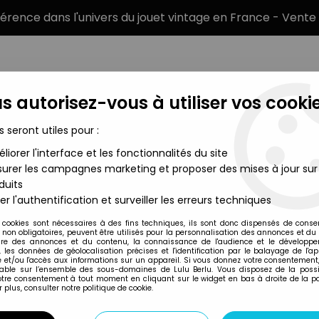
éférence dans l'univers du jouet vintage en France - Vente 
s autorisez-vous à utiliser vos cookie
s seront utiles pour :
liorer l'interface et les fonctionnalités du site
MARQUES
TYPE DE PRODUIT
PRÉCOMM
urer les campagnes marketing et proposer des mises à jour sur
duits
nder - L'orchestre : Minnie guitare
er l'authentification et surveiller les erreurs techniques
Ferrero Nutella kinder
 cookies sont nécessaires à des fins techniques, ils sont donc dispensés de cons
, non obligatoires, peuvent être utilisés pour la personnalisation des annonces et du
MICKEY ET SES AMI
re des annonces et du contenu, la connaissance de l'audience et le développ
, les données de géolocalisation précises et l'identification par le balayage de l'app
: MINNIE GUITARE
 et/ou l'accès aux informations sur un appareil. Si vous donnez votre consentement,
lable sur l’ensemble des sous-domaines de Lulu Berlu. Vous disposez de la possib
votre consentement à tout moment en cliquant sur le widget en bas à droite de la p
 plus, consulter notre politique de cookie.
Réf. :
REF10265