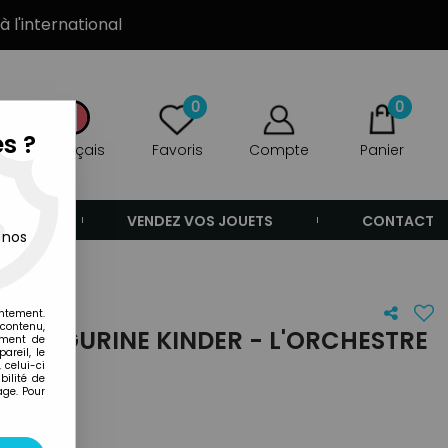
à l'international
0
0
s ?
Français
Favoris
Compte
Panier
ANDE
VENDEZ VOS JOUETS
CONTACT
 nos
entement.
 contenu,
S - FIGURINE KINDER - L'ORCHESTRE
ement de
areil, le
 celui-ci
ilité de
age. Pour