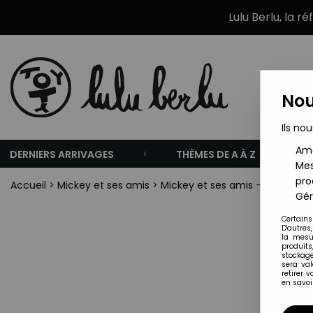
Lulu Berlu, la r
Nou
Ils nou
Amé
DERNIERS ARRIVAGES
THÈMES DE A À Z
Mes
pro
Accueil
>
Mickey et ses amis
>
Mickey et ses amis - Figurine Ki
Gér
Certains
D'autres
la mesu
produits
stockage
sera va
retirer 
en savoir