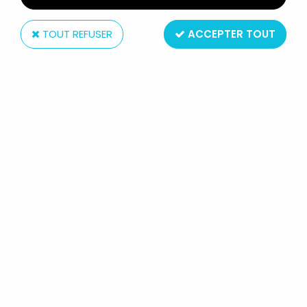
TOUT REFUSER
ACCEPTER TOUT
McDonald's
MICKEY ET SES AMIS - FIGURINE
MCDONALD'S HAPPY MEAL -