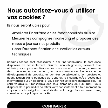
Lulu Berlu, la référence dans l'univers du jouet vintage en
France - Vente à l'international
Nous autorisez-vous à utiliser
vos cookies ?
0
Ils nous seront utiles pour :
Améliorer l'interface et les fonctionnalités du site
Mesurer les campagnes marketing et proposer des
Accueil
>
Mickey et ses amis
>
Mickey et ses amis - Figurine
McDonald's Happy Meal - Mickey Main Street, U.S.A. Disneyland
mises à jour sur nos produits
Paris
Gérer l'authentification et surveiller les erreurs
techniques
Certains cookies sont nécessaires à des fins techniques, ils sont donc
dispensés de consentement. D'autres, non obligatoires, peuvent être
utilisés pour la personnalisation des annonces et du contenu, la mesure
des annonces et du contenu, la connaissance de l'audience et le
développement de produits, les données de géolocalisation précises et
l'identification par le balayage de l'appareil, le stockage et/ou l'accès aux
informations sur un appareil. Si vous donnez votre consentement, celui-ci
sera valable sur l’ensemble des sous-domaines de Lulu Berlu. Vous
disposez de la possibilité de retirer votre consentement à tout moment en
cliquant sur le widget en bas à droite de la page. Pour en savoir plus,
consulter notre politique de cookie.
CONFIGURER