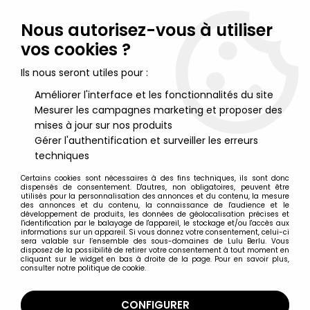
Lulu Berlu, la référence dans l'univers du jouet vintage en
France - Vente à l'international
Nous autorisez-vous à utiliser
vos cookies ?
0
Ils nous seront utiles pour :
Améliorer l'interface et les fonctionnalités du site
Mesurer les campagnes marketing et proposer des
Accueil
>
Mickey et ses amis
>
Mickey et ses amis - Film couleur
Super 8 - Minelec (Meccano France) - Goofy défend son
mises à jour sur nos produits
Hamac (réf.43210)
Gérer l'authentification et surveiller les erreurs
techniques
Certains cookies sont nécessaires à des fins techniques, ils sont donc
dispensés de consentement. D'autres, non obligatoires, peuvent être
utilisés pour la personnalisation des annonces et du contenu, la mesure
des annonces et du contenu, la connaissance de l'audience et le
développement de produits, les données de géolocalisation précises et
l'identification par le balayage de l'appareil, le stockage et/ou l'accès aux
informations sur un appareil. Si vous donnez votre consentement, celui-ci
sera valable sur l’ensemble des sous-domaines de Lulu Berlu. Vous
disposez de la possibilité de retirer votre consentement à tout moment en
cliquant sur le widget en bas à droite de la page. Pour en savoir plus,
consulter notre politique de cookie.
CONFIGURER