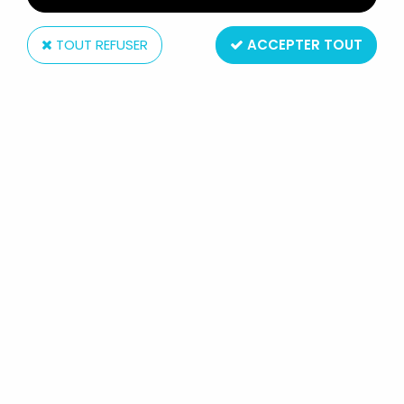
TOUT REFUSER
ACCEPTER TOUT
Meccano
MICKEY ET SES AMIS - FILM
COULEUR SUPER 8 - MINELEC