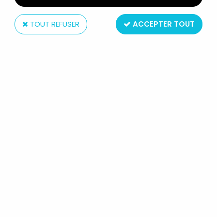
TOUT REFUSER
ACCEPTER TOUT
Meccano
MICKEY ET SES AMIS - MECCANO
FRANCE 42601 - CASSETTE MINEMA