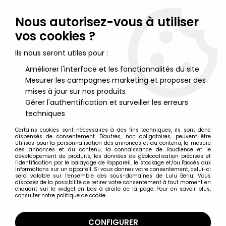
Lulu Berlu, la référence dans l'univers du jouet vintage en
France - Vente à l'international
Nous autorisez-vous à utiliser
vos cookies ?
0
Ils nous seront utiles pour :
Améliorer l'interface et les fonctionnalités du site
Mesurer les campagnes marketing et proposer des
Accueil
>
Mickey et ses amis
>
Mickey et ses amis - Meccano
France 42601 - Cassette Minema Mickey & Donald à la fête
mises à jour sur nos produits
foraine Neuf Boite
Gérer l'authentification et surveiller les erreurs
techniques
Certains cookies sont nécessaires à des fins techniques, ils sont donc
dispensés de consentement. D'autres, non obligatoires, peuvent être
utilisés pour la personnalisation des annonces et du contenu, la mesure
des annonces et du contenu, la connaissance de l'audience et le
développement de produits, les données de géolocalisation précises et
l'identification par le balayage de l'appareil, le stockage et/ou l'accès aux
informations sur un appareil. Si vous donnez votre consentement, celui-ci
sera valable sur l’ensemble des sous-domaines de Lulu Berlu. Vous
disposez de la possibilité de retirer votre consentement à tout moment en
cliquant sur le widget en bas à droite de la page. Pour en savoir plus,
consulter notre politique de cookie.
CONFIGURER