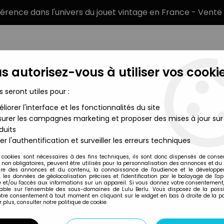
éférence dans l'univers du jouet vintage en France - Vente 
s autorisez-vous à utiliser vos cookie
s seront utiles pour :
liorer l'interface et les fonctionnalités du site
MARQUES
TYPE DE PRODUIT
PRÉCOMM
urer les campagnes marketing et proposer des mises à jour sur
duits
 - Triple Sword Duke L'Orange
er l'authentification et surveiller les erreurs techniques
Mattel
 cookies sont nécessaires à des fins techniques, ils sont donc dispensés de cons
, non obligatoires, peuvent être utilisés pour la personnalisation des annonces et du
MIGHTY DUCKS - E
re des annonces et du contenu, la connaissance de l'audience et le développ
, les données de géolocalisation précises et l'identification par le balayage de l'app
SWORD DUKE L'O
 et/ou l'accès aux informations sur un appareil. Si vous donnez votre consentement,
lable sur l’ensemble des sous-domaines de Lulu Berlu. Vous disposez de la possib
votre consentement à tout moment en cliquant sur le widget en bas à droite de la p
 plus, consulter notre politique de cookie.
Réf. :
AR0001278