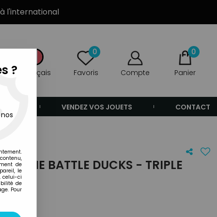
à l'international
0
0
s ?
Français
Favoris
Compte
Panier
ANDE
VENDEZ VOS JOUETS
CONTACT
 nos
entement.
 contenu,
XTREME BATTLE DUCKS - TRIPLE
ement de
areil, le
RANGE
 celui-ci
ilité de
age. Pour