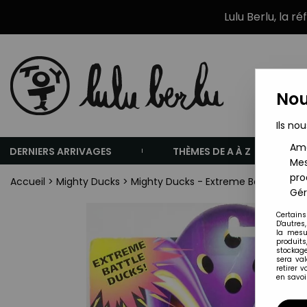
Lulu Berlu, la r
Nou
Ils nou
Amé
DERNIERS ARRIVAGES
THÈMES DE A À Z
Mes
pro
Accueil
>
Mighty Ducks
>
Mighty Ducks - Extreme Battle Ducks
Gér
Certains
D'autres
la mesu
produits
stockage
sera va
retirer 
en savoir