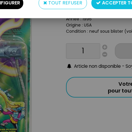
Type : figurine articulée
FIGURER
TOUT REFUSER
ACCEPTER T
Matière : plastique
Taille : env. 14cm
Année : 1996
Origine : USA
Condition : neuf sous blister (v
Article non disponible - S
Votr
pour to