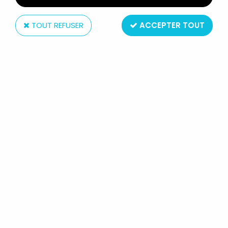
TOUT REFUSER
ACCEPTER TOUT
Ideal
MIGHTY MAX - BATTLE MAX
WARRIORS - DOUBLE DEMON
HYDRA (LOOSE)