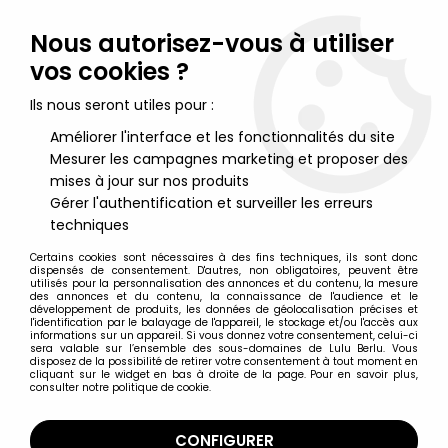
Lulu Berlu, la référence dans l'univers du jouet vintage en
France - Vente à l'international
Nous autorisez-vous à utiliser
vos cookies ?
0
Ils nous seront utiles pour :
Améliorer l'interface et les fonctionnalités du site
Mesurer les campagnes marketing et proposer des
Accueil
>
Mighty Max
>
Mighty Max - Battle Max Warriors - Double
Demon Hydra (loose)
mises à jour sur nos produits
Gérer l'authentification et surveiller les erreurs
techniques
Certains cookies sont nécessaires à des fins techniques, ils sont donc
dispensés de consentement. D'autres, non obligatoires, peuvent être
utilisés pour la personnalisation des annonces et du contenu, la mesure
des annonces et du contenu, la connaissance de l'audience et le
développement de produits, les données de géolocalisation précises et
l'identification par le balayage de l'appareil, le stockage et/ou l'accès aux
informations sur un appareil. Si vous donnez votre consentement, celui-ci
sera valable sur l’ensemble des sous-domaines de Lulu Berlu. Vous
disposez de la possibilité de retirer votre consentement à tout moment en
cliquant sur le widget en bas à droite de la page. Pour en savoir plus,
consulter notre politique de cookie.
CONFIGURER