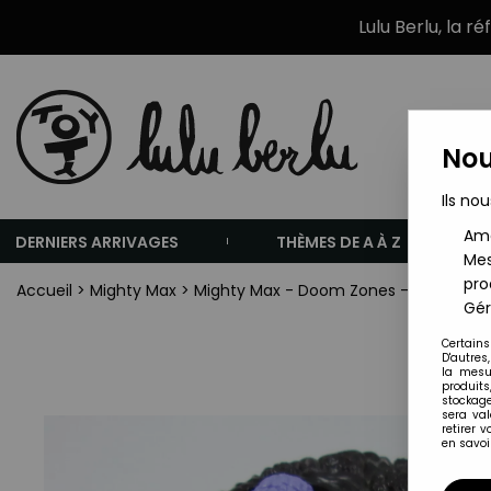
Lulu Berlu, la r
Nou
Ils nou
Amé
DERNIERS ARRIVAGES
THÈMES DE A À Z
Mes
pro
Accueil
>
Mighty Max
>
Mighty Max - Doom Zones - The Arach
Gér
Certains
D'autres
la mesu
produits
stockage
sera va
retirer 
en savoir