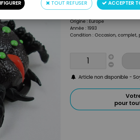
Type : Playset avec micro figur
FIGURER
TOUT REFUSER
ACCEPTER T
Matière : Plastique
Taille : 12cm (fermé)
Origine : Europe
Année : 1993
Condition : Occasion, complet, p
Article non disponible - S
Votr
pour to