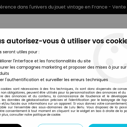
éférence dans l'univers du jouet vintage en France - Vente 
s autorisez-vous à utiliser vos cookie
s seront utiles pour :
liorer l'interface et les fonctionnalités du site
MARQUES
TYPE DE PRODUIT
PRÉCOMM
urer les campagnes marketing et proposer des mises à jour sur
duits
noïd (loose)
er l'authentification et surveiller les erreurs techniques
Ideal
 cookies sont nécessaires à des fins techniques, ils sont donc dispensés de cons
, non obligatoires, peuvent être utilisés pour la personnalisation des annonces et du
MIGHTY MAX - DO
re des annonces et du contenu, la connaissance de l'audience et le développ
, les données de géolocalisation précises et l'identification par le balayage de l'app
(LOOSE)
 et/ou l'accès aux informations sur un appareil. Si vous donnez votre consentement,
lable sur l’ensemble des sous-domaines de Lulu Berlu. Vous disposez de la possib
votre consentement à tout moment en cliquant sur le widget en bas à droite de la p
 plus, consulter notre politique de cookie.
Réf. :
REF28661