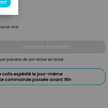
ines
OUT
arfait état
AJOUTER AU PANIER
oyez prévenu de son retour en stock
e colis expédié le jour-même
ute commande passée avant 16h