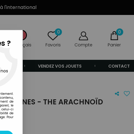
à l'international
0
0
s ?
Français
Favoris
Compte
Panier
ANDE
VENDEZ VOS JOUETS
CONTACT
 nos
entement.
 contenu,
OM ZONES - THE ARACHNOÏD
ement de
areil, le
 celui-ci
ilité de
age. Pour