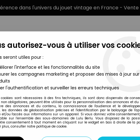
éférence dans l'univers du jouet vintage en France - Vente 
s autorisez-vous à utiliser vos cookie
s seront utiles pour :
liorer l'interface et les fonctionnalités du site
MARQUES
TYPE DE PRODUIT
PRÉCOMM
urer les campagnes marketing et proposer des mises à jour sur
duits
er l'authentification et surveiller les erreurs techniques
Ideal
 cookies sont nécessaires à des fins techniques, ils sont donc dispensés de cons
, non obligatoires, peuvent être utilisés pour la personnalisation des annonces et du
MIGHTY MAX - SCA
re des annonces et du contenu, la connaissance de l'audience et le développ
, les données de géolocalisation précises et l'identification par le balayage de l'app
 et/ou l'accès aux informations sur un appareil. Si vous donnez votre consentement,
lable sur l’ensemble des sous-domaines de Lulu Berlu. Vous disposez de la possib
votre consentement à tout moment en cliquant sur le widget en bas à droite de la p
Réf. :
AR0024942
 plus, consulter notre politique de cookie.
Type : Micro figurine avec env