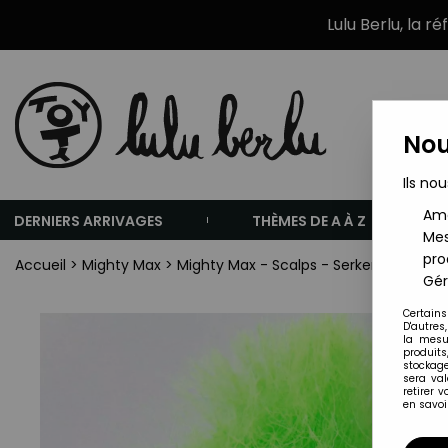
Lulu Berlu, la r
Nou
Ils nou
Amé
DERNIERS ARRIVAGES
THÈMES DE A À Z
Mes
pro
Accueil
>
Mighty Max
>
Mighty Max - Scalps - Serker (loose)
Gér
Certains
D'autres
la mesu
produits
stockage
sera va
retirer 
en savoir