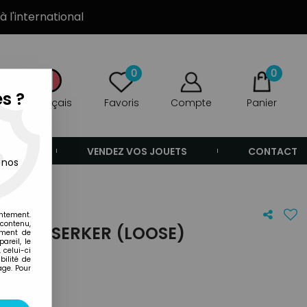
à l'international
0
0
s ?
Français
Favoris
Compte
Panier
ANDE
VENDEZ VOS JOUETS
CONTACT
 nos
entement.
 contenu,
LPS - SERKER (LOOSE)
ement de
areil, le
 celui-ci
ilité de
age. Pour
ironnement