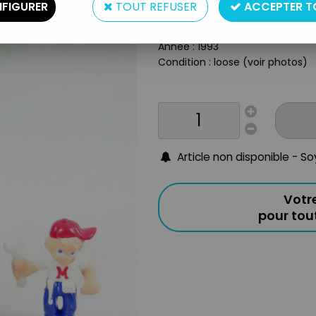
Matière : plastique
FIGURER
TOUT REFUSER
ACCEPTER T
Taille : 5cm
Origine : Europe
Année : 1993
Condition : loose (voir photos)
Article non disponible - S
Votr
pour to