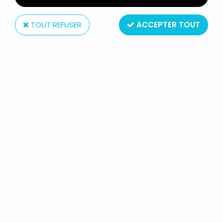
TOUT REFUSER
ACCEPTER TOUT
Altaya
MILO MANARA - STATUETTE ALTAYA
N° 30 - DONATELLA