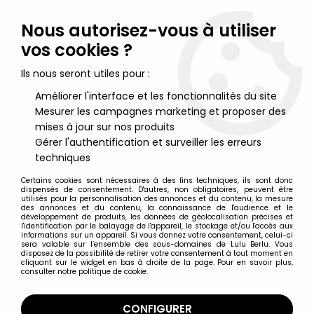
Lulu Berlu, la référence dans l'univers du jouet vintage en
France - Vente à l'international
Nous autorisez-vous à utiliser
vos cookies ?
0
Ils nous seront utiles pour :
Améliorer l'interface et les fonctionnalités du site
Mesurer les campagnes marketing et proposer des
Accueil
>
Manara (Milo)
>
Milo Manara - Statuette Altaya N° 30 -
Donatella
mises à jour sur nos produits
Gérer l'authentification et surveiller les erreurs
techniques
Certains cookies sont nécessaires à des fins techniques, ils sont donc
dispensés de consentement. D'autres, non obligatoires, peuvent être
utilisés pour la personnalisation des annonces et du contenu, la mesure
des annonces et du contenu, la connaissance de l'audience et le
développement de produits, les données de géolocalisation précises et
l'identification par le balayage de l'appareil, le stockage et/ou l'accès aux
informations sur un appareil. Si vous donnez votre consentement, celui-ci
sera valable sur l’ensemble des sous-domaines de Lulu Berlu. Vous
disposez de la possibilité de retirer votre consentement à tout moment en
cliquant sur le widget en bas à droite de la page. Pour en savoir plus,
consulter notre politique de cookie.
CONFIGURER