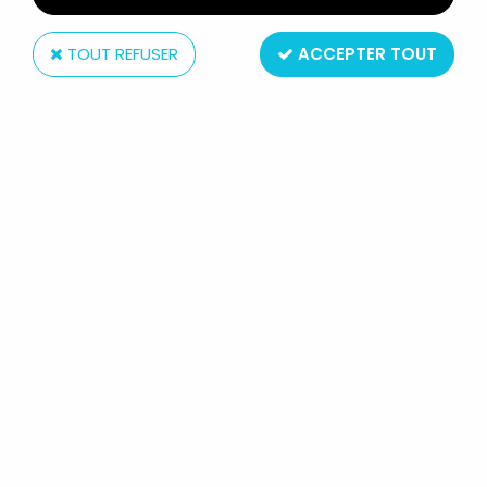
TOUT REFUSER
ACCEPTER TOUT
Altaya
MILO MANARA - STATUETTE ALTAYA
N° 36 - CAROLINA