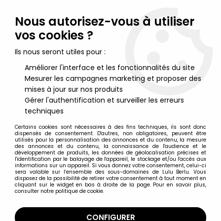
Lulu Berlu, la référence dans l'univers du jouet vintage en
France - Vente à l'international
Nous autorisez-vous à utiliser
vos cookies ?
0
Ils nous seront utiles pour :
Améliorer l'interface et les fonctionnalités du site
Mesurer les campagnes marketing et proposer des
Accueil
>
Manara (Milo)
>
Milo Manara - Statuette Altaya N° 36 -
Carolina
mises à jour sur nos produits
Gérer l'authentification et surveiller les erreurs
techniques
Certains cookies sont nécessaires à des fins techniques, ils sont donc
dispensés de consentement. D'autres, non obligatoires, peuvent être
utilisés pour la personnalisation des annonces et du contenu, la mesure
des annonces et du contenu, la connaissance de l'audience et le
développement de produits, les données de géolocalisation précises et
l'identification par le balayage de l'appareil, le stockage et/ou l'accès aux
informations sur un appareil. Si vous donnez votre consentement, celui-ci
sera valable sur l’ensemble des sous-domaines de Lulu Berlu. Vous
disposez de la possibilité de retirer votre consentement à tout moment en
cliquant sur le widget en bas à droite de la page. Pour en savoir plus,
consulter notre politique de cookie.
CONFIGURER