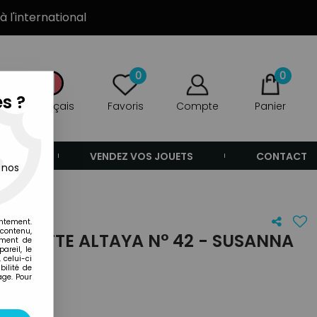
à l'international
0
0
s ?
Français
Favoris
Compte
Panier
ANDE
VENDEZ VOS JOUETS
CONTACT
 nos
entement.
 contenu,
ATUETTE ALTAYA N° 42 - SUSANNA
ement de
areil, le
 celui-ci
ilité de
age. Pour