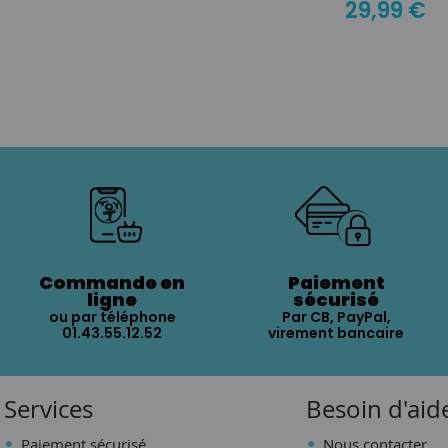
29,99 €
Commande en
Paiement
ligne
sécurisé
ou par téléphone
Par CB, PayPal,
01.43.55.12.52
virement bancaire
Services
Besoin d'aid
Paiement sécurisé
Nous contacter