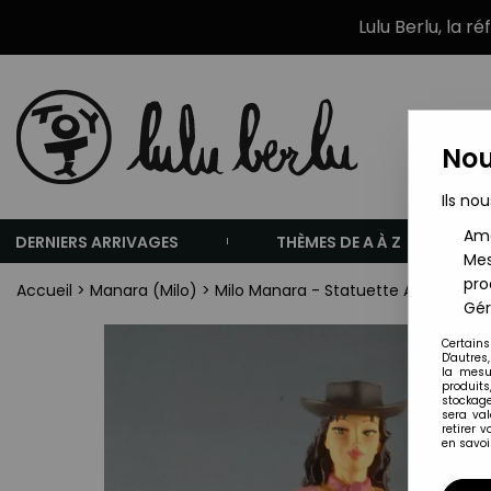
Lulu Berlu, la r
Nou
Ils nou
Amé
DERNIERS ARRIVAGES
THÈMES DE A À Z
Mes
pro
Accueil
>
Manara (Milo)
>
Milo Manara - Statuette Altaya N° 
Gér
Certains
D'autres
la mesu
produits
stockage
sera va
retirer 
en savoir