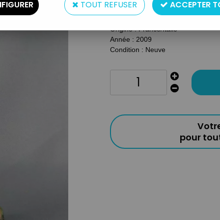
FIGURER
TOUT REFUSER
ACCEPTER T
Matière : Résine
Taille : 16cm environ
Origine : France/Italie
Année : 2009
Condition :
Neuve
Votr
pour to