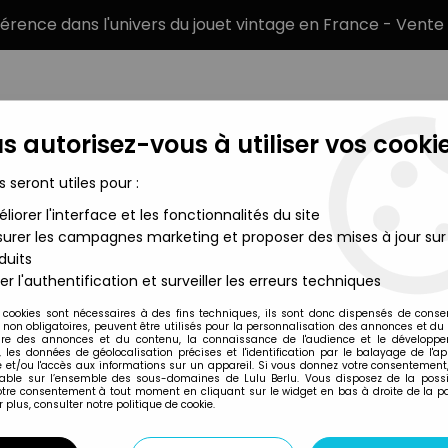
éférence dans l'univers du jouet vintage en France - Vente 
s autorisez-vous à utiliser vos cookie
s seront utiles pour :
liorer l'interface et les fonctionnalités du site
MARQUES
TYPE DE PRODUIT
PRÉCOMM
urer les campagnes marketing et proposer des mises à jour sur
duits
42 - Susanna
er l'authentification et surveiller les erreurs techniques
Altaya
 cookies sont nécessaires à des fins techniques, ils sont donc dispensés de cons
, non obligatoires, peuvent être utilisés pour la personnalisation des annonces et du
MILO MANARA - ST
re des annonces et du contenu, la connaissance de l'audience et le développ
, les données de géolocalisation précises et l'identification par le balayage de l'app
29
,
99
€
TTC
 et/ou l'accès aux informations sur un appareil. Si vous donnez votre consentement,
lable sur l’ensemble des sous-domaines de Lulu Berlu. Vous disposez de la possib
votre consentement à tout moment en cliquant sur le widget en bas à droite de la p
 plus, consulter notre politique de cookie.
Réf. :
AR0002970
Type : Figurine