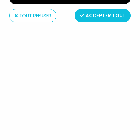
TOUT REFUSER
ACCEPTER TOUT
Altaya
MILO MANARA - STATUETTE ALTAYA
N° 48 - DIANA