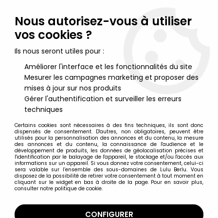
Lulu Berlu, la référence dans l'univers du jouet vintage en
France - Vente à l'international
Nous autorisez-vous à utiliser
vos cookies ?
0
Ils nous seront utiles pour :
Améliorer l'interface et les fonctionnalités du site
Mesurer les campagnes marketing et proposer des
Accueil
>
Manara (Milo)
>
Milo Manara - Statuette Altaya N° 48 -
Diana
mises à jour sur nos produits
Gérer l'authentification et surveiller les erreurs
techniques
Certains cookies sont nécessaires à des fins techniques, ils sont donc
dispensés de consentement. D'autres, non obligatoires, peuvent être
utilisés pour la personnalisation des annonces et du contenu, la mesure
des annonces et du contenu, la connaissance de l'audience et le
développement de produits, les données de géolocalisation précises et
l'identification par le balayage de l'appareil, le stockage et/ou l'accès aux
informations sur un appareil. Si vous donnez votre consentement, celui-ci
sera valable sur l’ensemble des sous-domaines de Lulu Berlu. Vous
disposez de la possibilité de retirer votre consentement à tout moment en
cliquant sur le widget en bas à droite de la page. Pour en savoir plus,
consulter notre politique de cookie.
CONFIGURER