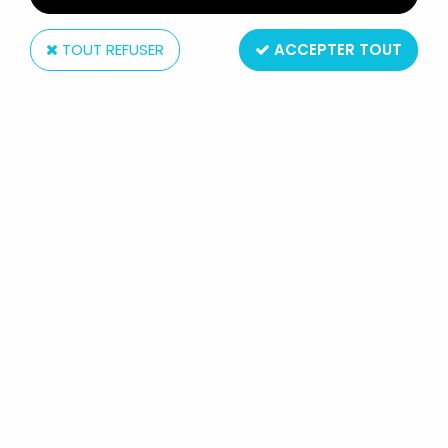
TOUT REFUSER
ACCEPTER TOUT
Bayard
MIMI CRACRA - BAYARD PRESSE -
FIGURINE PVC 8CM