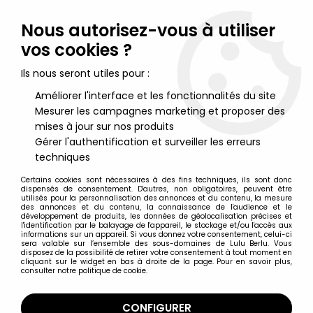
Lulu Berlu, la référence dans l'univers du jouet vintage en
France - Vente à l'international
Nous autorisez-vous à utiliser
vos cookies ?
0
Ils nous seront utiles pour :
Améliorer l'interface et les fonctionnalités du site
Mesurer les campagnes marketing et proposer des
Accueil
>
Type de produit
>
Figurines PVC
>
Mimi Cracra - Bayard
Presse - Figurine PVC 8cm
mises à jour sur nos produits
Gérer l'authentification et surveiller les erreurs
techniques
Certains cookies sont nécessaires à des fins techniques, ils sont donc
dispensés de consentement. D'autres, non obligatoires, peuvent être
utilisés pour la personnalisation des annonces et du contenu, la mesure
des annonces et du contenu, la connaissance de l'audience et le
développement de produits, les données de géolocalisation précises et
l'identification par le balayage de l'appareil, le stockage et/ou l'accès aux
informations sur un appareil. Si vous donnez votre consentement, celui-ci
sera valable sur l’ensemble des sous-domaines de Lulu Berlu. Vous
disposez de la possibilité de retirer votre consentement à tout moment en
cliquant sur le widget en bas à droite de la page. Pour en savoir plus,
consulter notre politique de cookie.
CONFIGURER