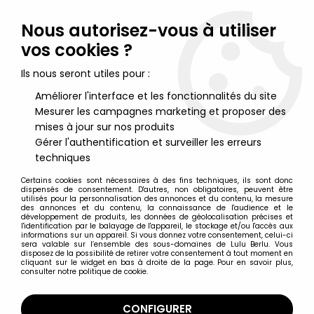
Lulu Berlu, la référence dans l'univers du jouet vintage en
France - Vente à l'international
Nous autorisez-vous à utiliser
vos cookies ?
0
Ils nous seront utiles pour :
Améliorer l'interface et les fonctionnalités du site
Mesurer les campagnes marketing et proposer des
Accueil
>
Livres, Magazines & Catalogues de Jouets
>
Catalogues de Jouets
>
Mini Catalogue Mattel France 1982 : Big
mises à jour sur nos produits
Jim, Goldorak, Maitres de l'Univers, Hot Wheels, Intellevision,
Gérer l'authentification et surveiller les erreurs
Electronics...
techniques
Certains cookies sont nécessaires à des fins techniques, ils sont donc
dispensés de consentement. D'autres, non obligatoires, peuvent être
utilisés pour la personnalisation des annonces et du contenu, la mesure
des annonces et du contenu, la connaissance de l'audience et le
développement de produits, les données de géolocalisation précises et
l'identification par le balayage de l'appareil, le stockage et/ou l'accès aux
informations sur un appareil. Si vous donnez votre consentement, celui-ci
sera valable sur l’ensemble des sous-domaines de Lulu Berlu. Vous
disposez de la possibilité de retirer votre consentement à tout moment en
cliquant sur le widget en bas à droite de la page. Pour en savoir plus,
consulter notre politique de cookie.
CONFIGURER