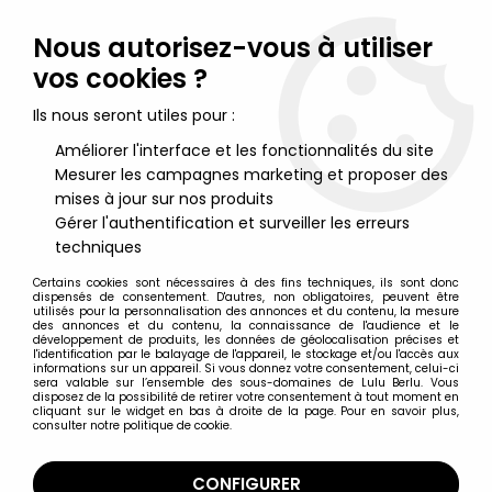
Lulu Berlu, la référence dans l'univers du jouet vintage en
France - Vente à l'international
Nous autorisez-vous à utiliser
vos cookies ?
0
Ils nous seront utiles pour :
Améliorer l'interface et les fonctionnalités du site
Mesurer les campagnes marketing et proposer des
Accueil
>
Mission Médecins Sans Frontières
>
Mission Médecins
Sans Frontières - Samba - Figurine 10cm Berchet France
mises à jour sur nos produits
Gérer l'authentification et surveiller les erreurs
techniques
NOUVEAU
Certains cookies sont nécessaires à des fins techniques, ils sont donc
dispensés de consentement. D'autres, non obligatoires, peuvent être
utilisés pour la personnalisation des annonces et du contenu, la mesure
des annonces et du contenu, la connaissance de l'audience et le
développement de produits, les données de géolocalisation précises et
l'identification par le balayage de l'appareil, le stockage et/ou l'accès aux
informations sur un appareil. Si vous donnez votre consentement, celui-ci
sera valable sur l’ensemble des sous-domaines de Lulu Berlu. Vous
disposez de la possibilité de retirer votre consentement à tout moment en
cliquant sur le widget en bas à droite de la page. Pour en savoir plus,
consulter notre politique de cookie.
CONFIGURER