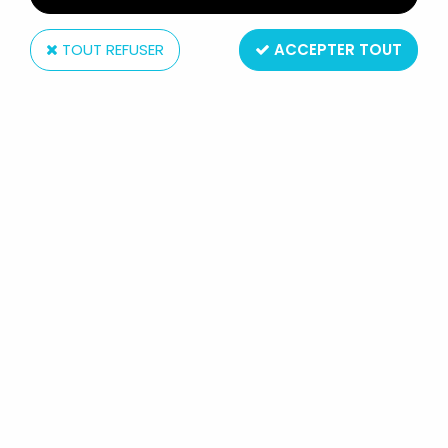
TOUT REFUSER
ACCEPTER TOUT
Berchet
MISSION MÉDECINS SANS
FRONTIÈRES - SAMBA - FIGURINE