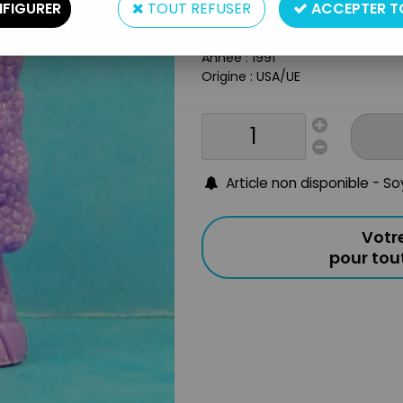
Type : Figurine monochrome
FIGURER
TOUT REFUSER
ACCEPTER T
Matière : plastique
Taille : 4.5cm
Année : 1991
Origine : USA/UE
Article non disponible - S
Votr
pour to