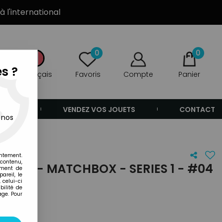
à l'international
0
0
s ?
Français
Favoris
Compte
Panier
ANDE
VENDEZ VOS JOUETS
CONTACT
 nos
entement.
 contenu,
CKET - MATCHBOX - SERIES 1 - #04
ement de
areil, le
T)
 celui-ci
ilité de
age. Pour