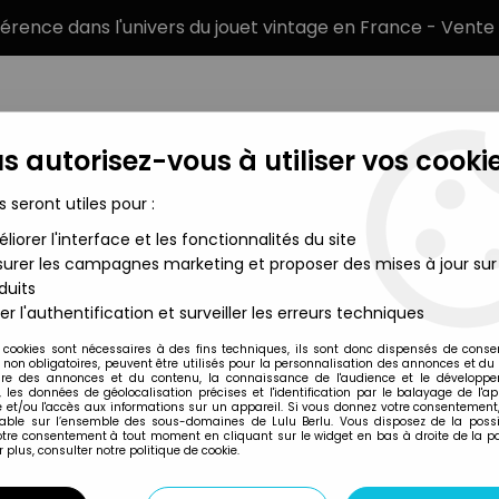
éférence dans l'univers du jouet vintage en France - Vente 
s autorisez-vous à utiliser vos cookie
s seront utiles pour :
liorer l'interface et les fonctionnalités du site
MARQUES
TYPE DE PRODUIT
PRÉCOMM
urer les campagnes marketing et proposer des mises à jour sur
duits
hbox - Series 1 - #04 Behemoth (violet)
er l'authentification et surveiller les erreurs techniques
Matchbox
 cookies sont nécessaires à des fins techniques, ils sont donc dispensés de cons
, non obligatoires, peuvent être utilisés pour la personnalisation des annonces et du
MONSTER IN MY PO
re des annonces et du contenu, la connaissance de l'audience et le développ
, les données de géolocalisation précises et l'identification par le balayage de l'app
BEHEMOTH (VIOLE
 et/ou l'accès aux informations sur un appareil. Si vous donnez votre consentement,
lable sur l’ensemble des sous-domaines de Lulu Berlu. Vous disposez de la possib
votre consentement à tout moment en cliquant sur le widget en bas à droite de la p
 plus, consulter notre politique de cookie.
Réf. :
AR0009434