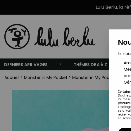
Lulu Berlu, la r
Nou
Ils nou
Amé
DERNIERS ARRIVAGES
THÈMES DE A À Z
Mes
pro
Accueil
>
Monster in My Pocket
>
Monster in My Pocket - Matc
Gér
Certains
D'autres
la mesu
produits
stockage
sera va
retirer 
en savoir