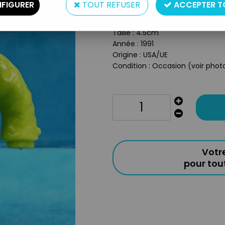
FIGURER
TOUT REFUSER
ACCEPTER T
Type : Figurine monochrome
Matière : Plastique
Taille : 4.5cm
Année : 1991
Origine : USA/UE
Condition : Occasion (voir phot
Votr
pour to