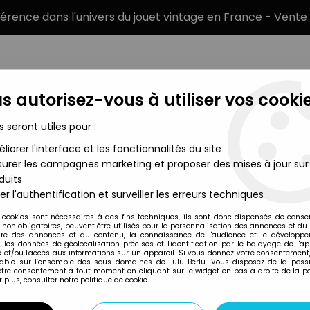
éférence dans l'univers du jouet vintage en France - Vente 
s autorisez-vous à utiliser vos cookie
s seront utiles pour :
liorer l'interface et les fonctionnalités du site
MARQUES
TYPE DE PRODUIT
PRÉCOMM
urer les campagnes marketing et proposer des mises à jour sur
duits
ox - Series 1 - #46 Invisible Man (vert clair)
er l'authentification et surveiller les erreurs techniques
Matchbox
 cookies sont nécessaires à des fins techniques, ils sont donc dispensés de cons
, non obligatoires, peuvent être utilisés pour la personnalisation des annonces et du
MONSTER IN MY PO
re des annonces et du contenu, la connaissance de l'audience et le développ
, les données de géolocalisation précises et l'identification par le balayage de l'app
INVISIBLE MAN (VE
 et/ou l'accès aux informations sur un appareil. Si vous donnez votre consentement,
lable sur l’ensemble des sous-domaines de Lulu Berlu. Vous disposez de la possib
11
,
99
€
TTC
votre consentement à tout moment en cliquant sur le widget en bas à droite de la p
 plus, consulter notre politique de cookie.
Réf. :
AR0009458