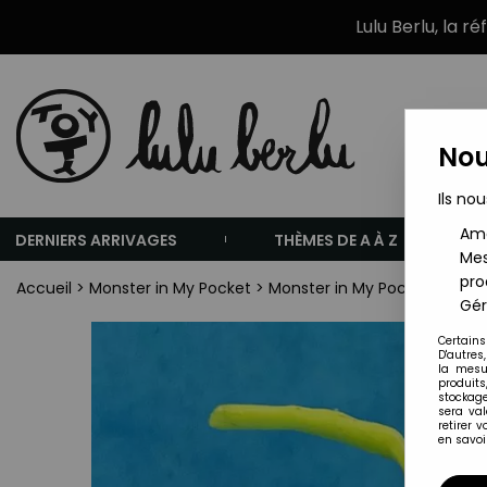
Lulu Berlu, la r
Nou
Ils nou
Amé
DERNIERS ARRIVAGES
THÈMES DE A À Z
Mes
pro
Accueil
>
Monster in My Pocket
>
Monster in My Pocket - Matchb
Gér
Certains
D'autres
la mesu
produits
stockage
sera va
retirer 
en savoir