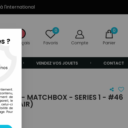
à l'international
0
0
s ?
Français
Favoris
Compte
Panier
ANDE
VENDEZ VOS JOUETS
CONTACT
 nos
entement.
 contenu,
CKET - MATCHBOX - SERIES 1 - #46
ement de
areil, le
RT CLAIR)
 celui-ci
ilité de
age. Pour