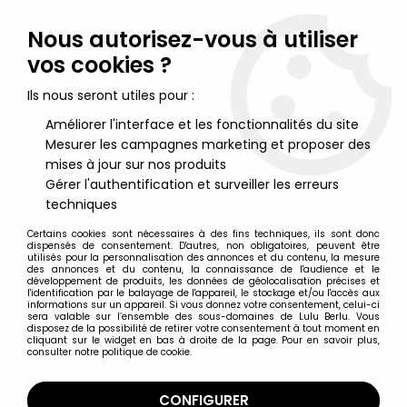
Lulu Berlu, la référence dans l'univers du jouet vintage en
France - Vente à l'international
Nous autorisez-vous à utiliser
vos cookies ?
0
Ils nous seront utiles pour :
Améliorer l'interface et les fonctionnalités du site
Mesurer les campagnes marketing et proposer des
Accueil
>
Monster in My Pocket
>
Monster in My Pocket - Matchbox
- Series 1 - #43 The Beast (violet)
mises à jour sur nos produits
Gérer l'authentification et surveiller les erreurs
techniques
Certains cookies sont nécessaires à des fins techniques, ils sont donc
dispensés de consentement. D'autres, non obligatoires, peuvent être
utilisés pour la personnalisation des annonces et du contenu, la mesure
des annonces et du contenu, la connaissance de l'audience et le
développement de produits, les données de géolocalisation précises et
l'identification par le balayage de l'appareil, le stockage et/ou l'accès aux
informations sur un appareil. Si vous donnez votre consentement, celui-ci
sera valable sur l’ensemble des sous-domaines de Lulu Berlu. Vous
disposez de la possibilité de retirer votre consentement à tout moment en
cliquant sur le widget en bas à droite de la page. Pour en savoir plus,
consulter notre politique de cookie.
CONFIGURER