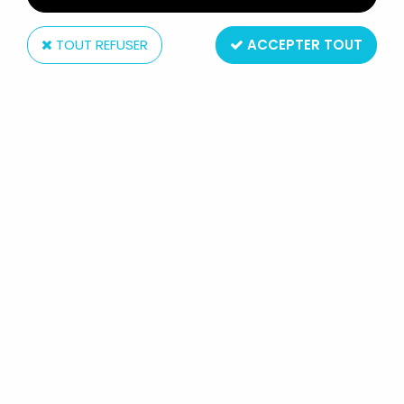
TOUT REFUSER
ACCEPTER TOUT
Matchbox
MONSTER IN MY POCKET -
MATCHBOX - SERIES 1 - #43 THE
BEAST (VIOLET)