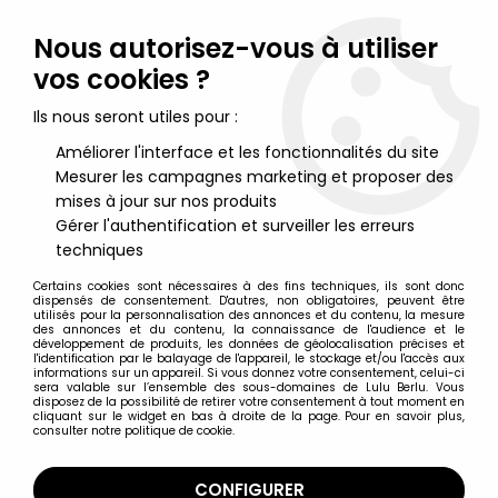
Lulu Berlu, la référence dans l'univers du jouet vintage en
France - Vente à l'international
Nous autorisez-vous à utiliser
vos cookies ?
0
Ils nous seront utiles pour :
Améliorer l'interface et les fonctionnalités du site
Mesurer les campagnes marketing et proposer des
Accueil
>
Monstres Studios Universal
>
Monstres Universal
Studios - Sideshow Toys - The Mummy
mises à jour sur nos produits
Gérer l'authentification et surveiller les erreurs
techniques
Certains cookies sont nécessaires à des fins techniques, ils sont donc
dispensés de consentement. D'autres, non obligatoires, peuvent être
utilisés pour la personnalisation des annonces et du contenu, la mesure
des annonces et du contenu, la connaissance de l'audience et le
développement de produits, les données de géolocalisation précises et
l'identification par le balayage de l'appareil, le stockage et/ou l'accès aux
informations sur un appareil. Si vous donnez votre consentement, celui-ci
sera valable sur l’ensemble des sous-domaines de Lulu Berlu. Vous
disposez de la possibilité de retirer votre consentement à tout moment en
cliquant sur le widget en bas à droite de la page. Pour en savoir plus,
consulter notre politique de cookie.
CONFIGURER