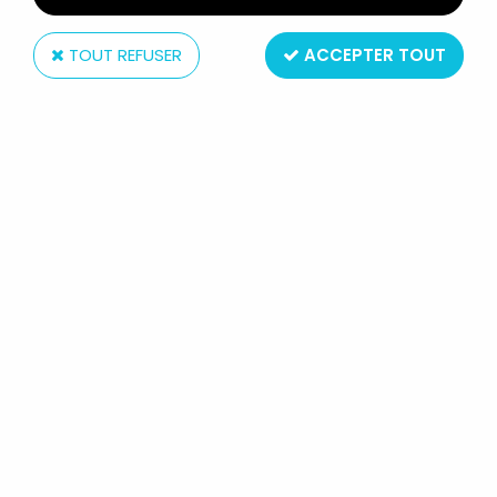
TOUT REFUSER
ACCEPTER TOUT
Sideshow Collectibles
MONSTRES UNIVERSAL STUDIOS -
SIDESHOW TOYS - THE MUMMY