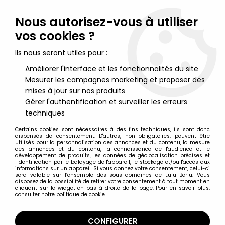
Lulu Berlu, la référence dans l'univers du jouet vintage en
France - Vente à l'international
Nous autorisez-vous à utiliser
vos cookies ?
0
Ils nous seront utiles pour :
Améliorer l'interface et les fonctionnalités du site
Mesurer les campagnes marketing et proposer des
Accueil
>
Mortadel et Filémon
>
Mortadel et Filémon - Figurine
PVC Comics Spain - Mortadel en Homme des Cavernes avec
mises à jour sur nos produits
Gourdin
Gérer l'authentification et surveiller les erreurs
techniques
Certains cookies sont nécessaires à des fins techniques, ils sont donc
dispensés de consentement. D'autres, non obligatoires, peuvent être
utilisés pour la personnalisation des annonces et du contenu, la mesure
des annonces et du contenu, la connaissance de l'audience et le
développement de produits, les données de géolocalisation précises et
l'identification par le balayage de l'appareil, le stockage et/ou l'accès aux
informations sur un appareil. Si vous donnez votre consentement, celui-ci
sera valable sur l’ensemble des sous-domaines de Lulu Berlu. Vous
disposez de la possibilité de retirer votre consentement à tout moment en
cliquant sur le widget en bas à droite de la page. Pour en savoir plus,
consulter notre politique de cookie.
CONFIGURER