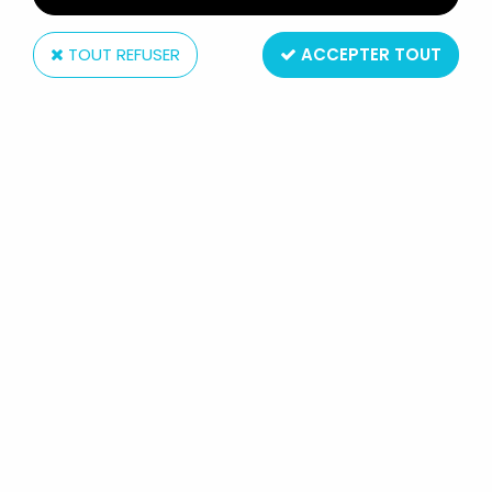
TOUT REFUSER
ACCEPTER TOUT
Comics Spain
MORTADEL ET FILÉMON - FIGURINE
PVC COMICS SPAIN - MORTADEL EN