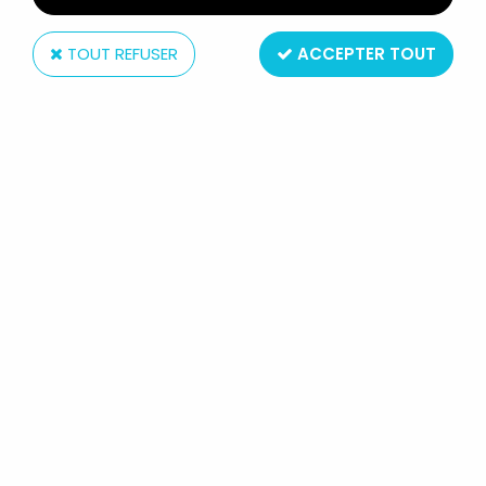
TOUT REFUSER
ACCEPTER TOUT
Mezco
MORTAL KOMBAT X - SCORPION -
FIGURINE 17CM MEZCO