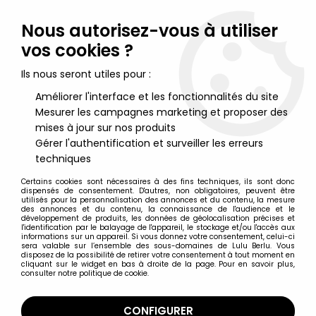
Lulu Berlu, la référence dans l'univers du jouet vintage en
France - Vente à l'international
Nous autorisez-vous à utiliser
vos cookies ?
0
Ils nous seront utiles pour :
Améliorer l'interface et les fonctionnalités du site
Mesurer les campagnes marketing et proposer des
Accueil
>
Mortal Kombat
>
Mortal Kombat X - Sub-Zero (Previews
Exclusive) - Figurine 17cm Mezco
mises à jour sur nos produits
Gérer l'authentification et surveiller les erreurs
techniques
Certains cookies sont nécessaires à des fins techniques, ils sont donc
dispensés de consentement. D'autres, non obligatoires, peuvent être
utilisés pour la personnalisation des annonces et du contenu, la mesure
des annonces et du contenu, la connaissance de l'audience et le
développement de produits, les données de géolocalisation précises et
l'identification par le balayage de l'appareil, le stockage et/ou l'accès aux
informations sur un appareil. Si vous donnez votre consentement, celui-ci
sera valable sur l’ensemble des sous-domaines de Lulu Berlu. Vous
disposez de la possibilité de retirer votre consentement à tout moment en
cliquant sur le widget en bas à droite de la page. Pour en savoir plus,
consulter notre politique de cookie.
CONFIGURER