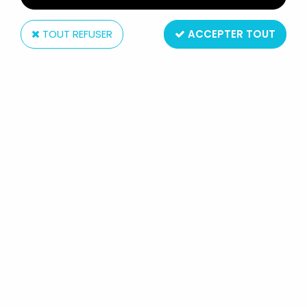
TOUT REFUSER
ACCEPTER TOUT
Mezco
MORTAL KOMBAT X - SUB-ZERO
(PREVIEWS EXCLUSIVE) - FIGURINE
17CM MEZCO