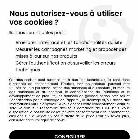
Lulu Berlu, la référence dans l'univers du jouet vintage en
France - Vente à l'international
Nous autorisez-vous à utiliser
vos cookies ?
0
Ils nous seront utiles pour :
Améliorer l'interface et les fonctionnalités du site
Mesurer les campagnes marketing et proposer des
Accueil
>
Maitres de l'Univers (Série He-Man 1989-1991)
>
MOTU
New Adventures of He-Man - Astrosub (boite Europe)
mises à jour sur nos produits
Gérer l'authentification et surveiller les erreurs
techniques
Certains cookies sont nécessaires à des fins techniques, ils sont donc
dispensés de consentement. D'autres, non obligatoires, peuvent être
utilisés pour la personnalisation des annonces et du contenu, la mesure
des annonces et du contenu, la connaissance de l'audience et le
développement de produits, les données de géolocalisation précises et
l'identification par le balayage de l'appareil, le stockage et/ou l'accès aux
informations sur un appareil. Si vous donnez votre consentement, celui-ci
sera valable sur l’ensemble des sous-domaines de Lulu Berlu. Vous
disposez de la possibilité de retirer votre consentement à tout moment en
cliquant sur le widget en bas à droite de la page. Pour en savoir plus,
consulter notre politique de cookie.
CONFIGURER