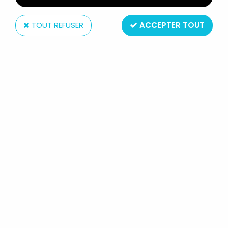
TOUT REFUSER
ACCEPTER TOUT
Mattel
MOTU NEW ADVENTURES OF HE-
MAN - ASTROSUB (BOITE EUROPE)