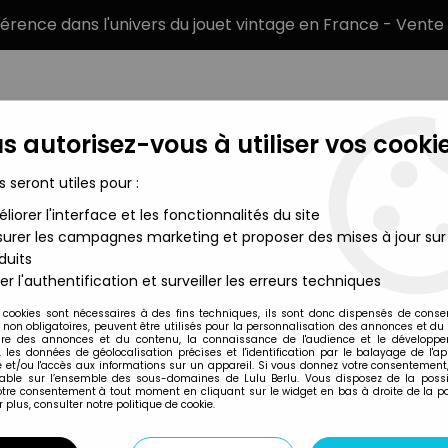
éférence dans l'univers du jouet vintage en France - Vente 
s autorisez-vous à utiliser vos cookie
s seront utiles pour :
liorer l'interface et les fonctionnalités du site
MARQUES
TYPE DE PRODUIT
PRÉCOMM
urer les campagnes marketing et proposer des mises à jour sur
duits
 New Adventures of He-Man - Skull Staff (boite Europe)
er l'authentification et surveiller les erreurs techniques
Mattel
 cookies sont nécessaires à des fins techniques, ils sont donc dispensés de cons
, non obligatoires, peuvent être utilisés pour la personnalisation des annonces et du
MOTU NEW ADVENT
re des annonces et du contenu, la connaissance de l'audience et le développ
, les données de géolocalisation précises et l'identification par le balayage de l'app
(BOITE EUROPE)
 et/ou l'accès aux informations sur un appareil. Si vous donnez votre consentement,
lable sur l’ensemble des sous-domaines de Lulu Berlu. Vous disposez de la possib
votre consentement à tout moment en cliquant sur le widget en bas à droite de la p
 plus, consulter notre politique de cookie.
Réf. :
REF2090