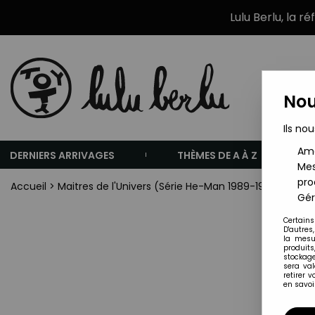
Lulu Berlu, la r
Nou
Ils nou
Amé
DERNIERS ARRIVAGES
THÈMES DE A À Z
Mes
pro
Accueil
>
Maitres de l'Univers (Série He-Man 1989-1991)
>
MOTU
Gér
Certains
D'autres
la mesu
produits
stockage
sera va
retirer 
en savoir