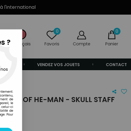
à l'international
0
0
s ?
Français
Favoris
Compte
Panier
ANDE
VENDEZ VOS JOUETS
CONTACT
 nos
entement.
 contenu,
URES OF HE-MAN - SKULL STAFF
ement de
areil, le
 celui-ci
ilité de
age. Pour