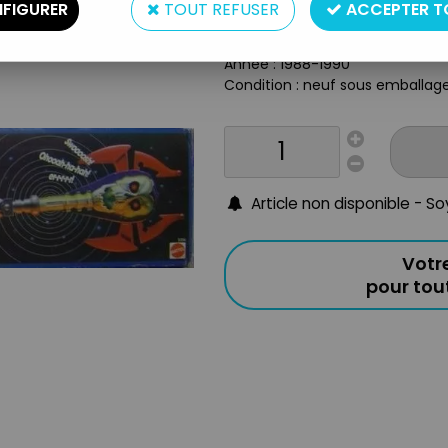
Type : accessoire éléctronique
FIGURER
TOUT REFUSER
ACCEPTER T
Matière : plastique
Echelle : 1/1ème (taille enfant)
Année : 1988-1990
Condition : neuf sous emballag
Article non disponible - S
Votr
pour to