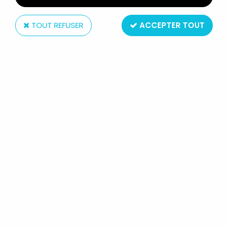
TOUT REFUSER
ACCEPTER TOUT
Mattel
MOTU NEW ADVENTURES OF HE-
MAN - TERROCLAW / TERRAPOD