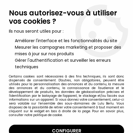
Lulu Berlu, la référence dans l'univers du jouet vintage en
France - Vente à l'international
Nous autorisez-vous à utiliser
vos cookies ?
0
Ils nous seront utiles pour :
Améliorer l'interface et les fonctionnalités du site
Mesurer les campagnes marketing et proposer des
Accueil
>
Maitres de l'Univers (Série He-Man 1989-1991)
>
MOTU
New Adventures of He-Man - Terroclaw / Terrapod (boite
mises à jour sur nos produits
Espagne)
Gérer l'authentification et surveiller les erreurs
techniques
Certains cookies sont nécessaires à des fins techniques, ils sont donc
dispensés de consentement. D'autres, non obligatoires, peuvent être
utilisés pour la personnalisation des annonces et du contenu, la mesure
des annonces et du contenu, la connaissance de l'audience et le
développement de produits, les données de géolocalisation précises et
l'identification par le balayage de l'appareil, le stockage et/ou l'accès aux
informations sur un appareil. Si vous donnez votre consentement, celui-ci
sera valable sur l’ensemble des sous-domaines de Lulu Berlu. Vous
disposez de la possibilité de retirer votre consentement à tout moment en
cliquant sur le widget en bas à droite de la page. Pour en savoir plus,
consulter notre politique de cookie.
CONFIGURER