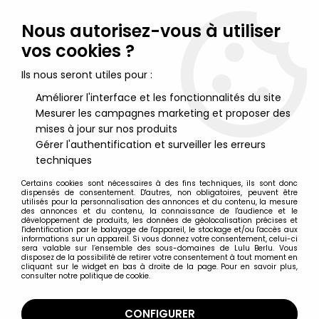
Lulu Berlu, la référence dans l'univers du jouet vintage en
France - Vente à l'international
Nous autorisez-vous à utiliser
vos cookies ?
0
Ils nous seront utiles pour :
Améliorer l'interface et les fonctionnalités du site
Mesurer les campagnes marketing et proposer des
Accueil
>
Maitres de l'Univers (Série Originale 1982-1988)
>
Maitres de l'Univers Produits dérivés
>
Musclor et She-Ra, Le
mises à jour sur nos produits
Secret de l'Epée - Disque 33T Histoire Racontée - Disque AB
Gérer l'authentification et surveiller les erreurs
Productions
techniques
Certains cookies sont nécessaires à des fins techniques, ils sont donc
dispensés de consentement. D'autres, non obligatoires, peuvent être
utilisés pour la personnalisation des annonces et du contenu, la mesure
des annonces et du contenu, la connaissance de l'audience et le
développement de produits, les données de géolocalisation précises et
l'identification par le balayage de l'appareil, le stockage et/ou l'accès aux
informations sur un appareil. Si vous donnez votre consentement, celui-ci
sera valable sur l’ensemble des sous-domaines de Lulu Berlu. Vous
disposez de la possibilité de retirer votre consentement à tout moment en
cliquant sur le widget en bas à droite de la page. Pour en savoir plus,
consulter notre politique de cookie.
CONFIGURER