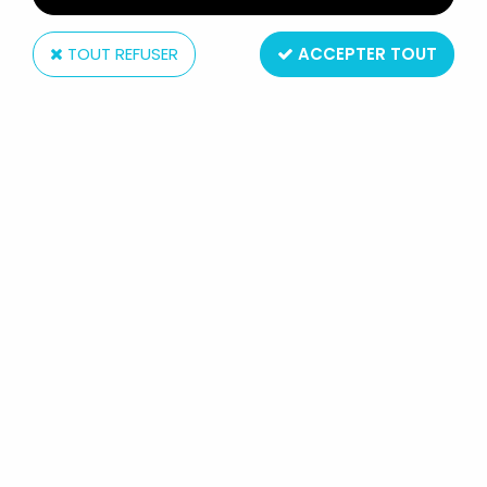
TOUT REFUSER
ACCEPTER TOUT
AB Productions
MUSCLOR ET SHE-RA, LE SECRET DE