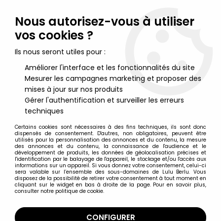
Lulu Berlu, la référence dans l'univers du jouet vintage en
France - Vente à l'international
Nous autorisez-vous à utiliser
vos cookies ?
0
Ils nous seront utiles pour :
Améliorer l'interface et les fonctionnalités du site
Mesurer les campagnes marketing et proposer des
Accueil
>
Mythic Legions & Cosmic Legions
>
Mythic Legions -
Asterionn - Four Horsemen Studios
mises à jour sur nos produits
Gérer l'authentification et surveiller les erreurs
techniques
Certains cookies sont nécessaires à des fins techniques, ils sont donc
dispensés de consentement. D'autres, non obligatoires, peuvent être
utilisés pour la personnalisation des annonces et du contenu, la mesure
des annonces et du contenu, la connaissance de l'audience et le
développement de produits, les données de géolocalisation précises et
l'identification par le balayage de l'appareil, le stockage et/ou l'accès aux
informations sur un appareil. Si vous donnez votre consentement, celui-ci
sera valable sur l’ensemble des sous-domaines de Lulu Berlu. Vous
disposez de la possibilité de retirer votre consentement à tout moment en
cliquant sur le widget en bas à droite de la page. Pour en savoir plus,
consulter notre politique de cookie.
CONFIGURER