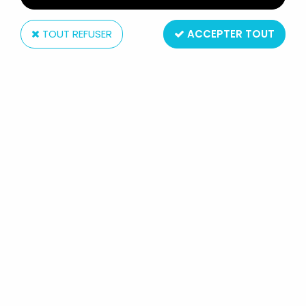
TOUT REFUSER
ACCEPTER TOUT
Four Horsemen
MYTHIC LEGIONS - ASTERIONN -
FOUR HORSEMEN STUDIOS
Réf. :
AR0006086
Type : figurine articulée
Matière : plastique