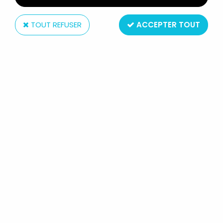
TOUT REFUSER
ACCEPTER TOUT
NECA
NECA - STREET SCENE DIORAMA -
DÉCOR CITADIN POUR EXPOSITION
DE FIGURINES