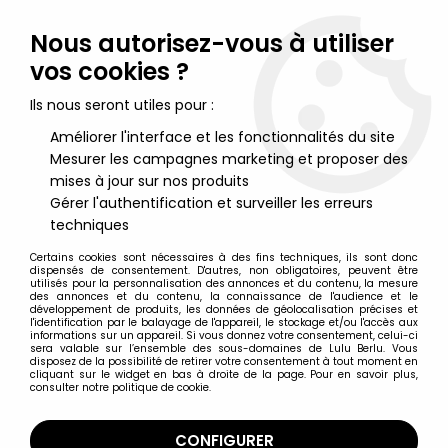
Lulu Berlu, la référence dans l'univers du jouet vintage en
France - Vente à l'international
Nous autorisez-vous à utiliser
vos cookies ?
0
Ils nous seront utiles pour :
Améliorer l'interface et les fonctionnalités du site
Mesurer les campagnes marketing et proposer des
Accueil
>
Jeux et Jouets vintage divers
>
NECA - Street Scene
Diorama - Décor citadin pour exposition de figurines
mises à jour sur nos produits
Gérer l'authentification et surveiller les erreurs
techniques
Certains cookies sont nécessaires à des fins techniques, ils sont donc
dispensés de consentement. D'autres, non obligatoires, peuvent être
utilisés pour la personnalisation des annonces et du contenu, la mesure
des annonces et du contenu, la connaissance de l'audience et le
développement de produits, les données de géolocalisation précises et
l'identification par le balayage de l'appareil, le stockage et/ou l'accès aux
informations sur un appareil. Si vous donnez votre consentement, celui-ci
sera valable sur l’ensemble des sous-domaines de Lulu Berlu. Vous
disposez de la possibilité de retirer votre consentement à tout moment en
cliquant sur le widget en bas à droite de la page. Pour en savoir plus,
consulter notre politique de cookie.
CONFIGURER