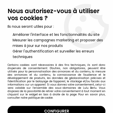
Lulu Berlu, la référence dans l'univers du jouet vintage en
France - Vente à l'international
Nous autorisez-vous à utiliser
vos cookies ?
0
Ils nous seront utiles pour :
Améliorer l'interface et les fonctionnalités du site
Mesurer les campagnes marketing et proposer des
Accueil
>
Jeux Electroniques & Vidéo Vintage
>
Nintendo Game & Watch et Table Top
>
Nintendo Game & Watch
mises à jour sur nos produits
(CGL) - Super Color - Spitball Sparky
Gérer l'authentification et surveiller les erreurs
techniques
Certains cookies sont nécessaires à des fins techniques, ils sont donc
dispensés de consentement. D'autres, non obligatoires, peuvent être
utilisés pour la personnalisation des annonces et du contenu, la mesure
des annonces et du contenu, la connaissance de l'audience et le
développement de produits, les données de géolocalisation précises et
l'identification par le balayage de l'appareil, le stockage et/ou l'accès aux
informations sur un appareil. Si vous donnez votre consentement, celui-ci
sera valable sur l’ensemble des sous-domaines de Lulu Berlu. Vous
disposez de la possibilité de retirer votre consentement à tout moment en
cliquant sur le widget en bas à droite de la page. Pour en savoir plus,
consulter notre politique de cookie.
CONFIGURER