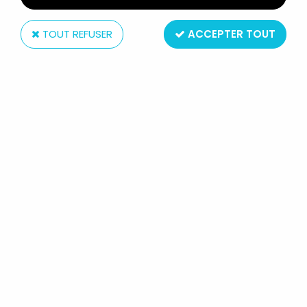
TOUT REFUSER
ACCEPTER TOUT
Nintendo
NINTENDO GAME & WATCH (CGL) -
SUPER COLOR - SPITBALL SPARKY