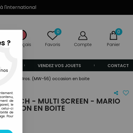
à l'international
0
0
s ?
Français
Favoris
Compte
Panier
ANDE
VENDEZ VOS JOUETS
CONTACT
 nos
n - Mario Bros. (MW-56) occasion en boite
entement.
 contenu,
 WATCH - MULTI SCREEN - MARIO
ement de
areil, le
CCASION EN BOITE
 celui-ci
ilité de
age. Pour