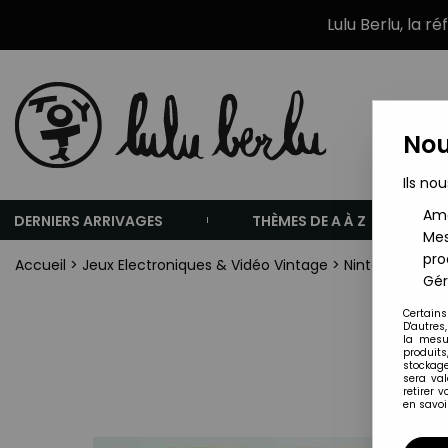
Lulu Berlu, la r
Nou
Ils nou
Amé
DERNIERS ARRIVAGES
THÈMES DE A À Z
Mes
pro
Accueil
>
Jeux Electroniques & Vidéo Vintage
>
Nintendo Game
Gér
Certains
D'autres
la mesu
produits
stockage
sera va
retirer 
en savoir