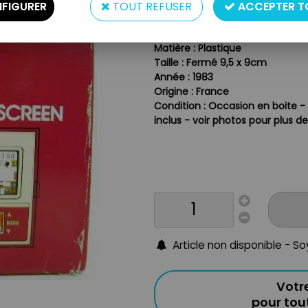
MULTI SCREEN
MARIO BRO
FIGURER
TOUT REFUSER
ACCEPTER T
Type : Jeu vidéo
Matière : Plastique
Taille : Fermé 9,5 x 9cm
Année : 1983
Origine : France
Condition : Occasion en boite -
inclus - voir photos pour plus de
Article non disponible - S
Votr
pour to