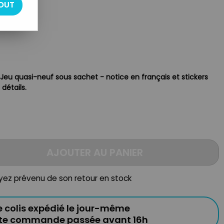
S.
OUT
 Jeu quasi-neuf sous sachet - notice en français et stickers
 détails.
AJOUTER AU PANIER
oyez prévenu de son retour en stock
e colis expédié le jour-même
ute commande passée avant 16h