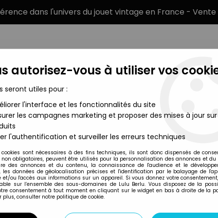
éférence dans l'univers du jouet vintage en France - Vente 
s autorisez-vous à utiliser vos cookie
s seront utiles pour :
liorer l'interface et les fonctionnalités du site
MARQUES
TYPE DE PRODUIT
PRÉCOMM
urer les campagnes marketing et proposer des mises à jour sur
duits
 & Watch et Table Top
>
Nintendo Game & Watch - Multi Scree
er l'authentification et surveiller les erreurs techniques
Nintendo
 cookies sont nécessaires à des fins techniques, ils sont donc dispensés de cons
, non obligatoires, peuvent être utilisés pour la personnalisation des annonces et du
NINTENDO GAME &
re des annonces et du contenu, la connaissance de l'audience et le développ
, les données de géolocalisation précises et l'identification par le balayage de l'app
BROS. (MW-56) O
 et/ou l'accès aux informations sur un appareil. Si vous donnez votre consentement,
lable sur l’ensemble des sous-domaines de Lulu Berlu. Vous disposez de la possib
votre consentement à tout moment en cliquant sur le widget en bas à droite de la p
 plus, consulter notre politique de cookie.
Réf. :
REF30732