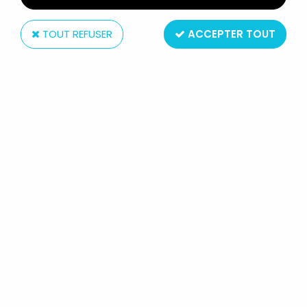
TOUT REFUSER
ACCEPTER TOUT
Nintendo
NINTENDO GAME & WATCH - WIDE
SCREEN - MANHOLE (NH-103)