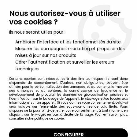
Lulu Berlu, la référence dans l'univers du jouet vintage en
France - Vente à l'international
Nous autorisez-vous à utiliser
vos cookies ?
0
Ils nous seront utiles pour :
Améliorer l'interface et les fonctionnalités du site
Mesurer les campagnes marketing et proposer des
Accueil
>
Jeux Electroniques & Vidéo Vintage
>
Nintendo Game & Watch et Table Top
>
Nintendo Game & Watch
mises à jour sur nos produits
- Wide Screen - Manhole (NH-103) occasion en boite Fr
Gérer l'authentification et surveiller les erreurs
techniques
Certains cookies sont nécessaires à des fins techniques, ils sont donc
dispensés de consentement. D'autres, non obligatoires, peuvent être
utilisés pour la personnalisation des annonces et du contenu, la mesure
des annonces et du contenu, la connaissance de l'audience et le
développement de produits, les données de géolocalisation précises et
l'identification par le balayage de l'appareil, le stockage et/ou l'accès aux
informations sur un appareil. Si vous donnez votre consentement, celui-ci
sera valable sur l’ensemble des sous-domaines de Lulu Berlu. Vous
disposez de la possibilité de retirer votre consentement à tout moment en
cliquant sur le widget en bas à droite de la page. Pour en savoir plus,
consulter notre politique de cookie.
CONFIGURER