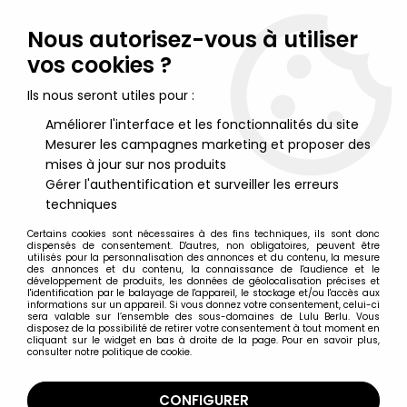
Lulu Berlu, la référence dans l'univers du jouet vintage en
France - Vente à l'international
Nous autorisez-vous à utiliser
vos cookies ?
0
Ils nous seront utiles pour :
Améliorer l'interface et les fonctionnalités du site
Mesurer les campagnes marketing et proposer des
Accueil
>
NumeRobots
>
NumeRobots - n°8 (Rouge & Bleu)
mises à jour sur nos produits
Gérer l'authentification et surveiller les erreurs
techniques
Certains cookies sont nécessaires à des fins techniques, ils sont donc
dispensés de consentement. D'autres, non obligatoires, peuvent être
utilisés pour la personnalisation des annonces et du contenu, la mesure
des annonces et du contenu, la connaissance de l'audience et le
développement de produits, les données de géolocalisation précises et
l'identification par le balayage de l'appareil, le stockage et/ou l'accès aux
informations sur un appareil. Si vous donnez votre consentement, celui-ci
sera valable sur l’ensemble des sous-domaines de Lulu Berlu. Vous
disposez de la possibilité de retirer votre consentement à tout moment en
cliquant sur le widget en bas à droite de la page. Pour en savoir plus,
consulter notre politique de cookie.
CONFIGURER