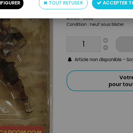
FIGURER
TOUT REFUSER
ACCEPTER T
Taille : app. 16cm
Origine : USA
Année : 2002
Condition : neuf sous blister
Article non disponible - S
Votr
pour to