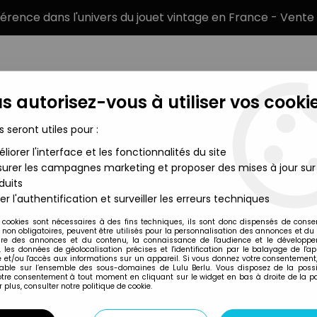
éférence dans l'univers du jouet vintage en France - Vente 
s autorisez-vous à utiliser vos cookie
s seront utiles pour :
liorer l'interface et les fonctionnalités du site
MARQUES
TYPE DE PRODUIT
PRÉCOMM
urer les campagnes marketing et proposer des mises à jour sur
duits
e
er l'authentification et surveiller les erreurs techniques
McFarlane Toys
 cookies sont nécessaires à des fins techniques, ils sont donc dispensés de cons
, non obligatoires, peuvent être utilisés pour la personnalisation des annonces et du
ONIMUSHA 2 - FU
re des annonces et du contenu, la connaissance de l'audience et le développ
, les données de géolocalisation précises et l'identification par le balayage de l'app
 et/ou l'accès aux informations sur un appareil. Si vous donnez votre consentement,
lable sur l’ensemble des sous-domaines de Lulu Berlu. Vous disposez de la possib
votre consentement à tout moment en cliquant sur le widget en bas à droite de la p
Réf. :
REF15776
 plus, consulter notre politique de cookie.
Type : figurine articulée
Matière : plastique