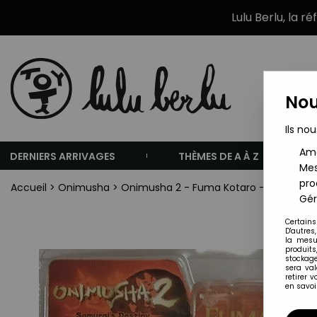
Lulu Berlu, la r
Nou
Ils nou
Amé
DERNIERS ARRIVAGES
THÈMES DE A À Z
Mes
pro
Accueil
>
Onimusha
>
Onimusha 2 - Fuma Kotaro - McFarlan
Gér
Certains
D'autres
la mesu
produits
stockage
sera va
retirer 
en savoir