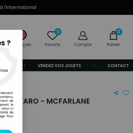
à l'international
0
0
s ?
Français
Favoris
Compte
Panier
ANDE
VENDEZ VOS JOUETS
CONTACT
 nos
entement.
 contenu,
MA KOTARO - MCFARLANE
ement de
areil, le
 celui-ci
ilité de
age. Pour