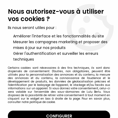
Lulu Berlu, la référence dans l'univers du jouet vintage en
France - Vente à l'international
Nous autorisez-vous à utiliser
vos cookies ?
0
Ils nous seront utiles pour :
Améliorer l'interface et les fonctionnalités du site
Mesurer les campagnes marketing et proposer des
Accueil
>
Orguss
>
Orguss Triple Case - Takatoku (neuf en boite)
mises à jour sur nos produits
Gérer l'authentification et surveiller les erreurs
techniques
Certains cookies sont nécessaires à des fins techniques, ils sont donc
dispensés de consentement. D'autres, non obligatoires, peuvent être
utilisés pour la personnalisation des annonces et du contenu, la mesure
des annonces et du contenu, la connaissance de l'audience et le
développement de produits, les données de géolocalisation précises et
l'identification par le balayage de l'appareil, le stockage et/ou l'accès aux
informations sur un appareil. Si vous donnez votre consentement, celui-ci
sera valable sur l’ensemble des sous-domaines de Lulu Berlu. Vous
disposez de la possibilité de retirer votre consentement à tout moment en
cliquant sur le widget en bas à droite de la page. Pour en savoir plus,
consulter notre politique de cookie.
CONFIGURER