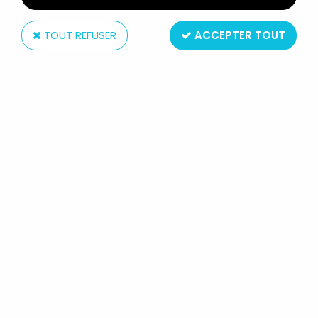
TOUT REFUSER
ACCEPTER TOUT
Takatoku
ORGUSS TRIPLE CASE - TAKATOKU
(NEUF EN BOITE)