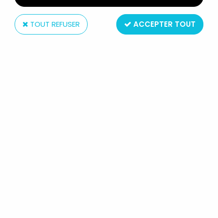
TOUT REFUSER
ACCEPTER TOUT
Orli-Jouet
ORLITRONIC (TIGER) - JEU /
MONTRE À QUARTZ - LE DINOSAURE