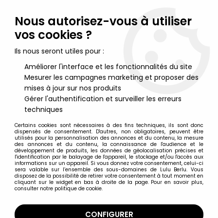
Lulu Berlu, la référence dans l'univers du jouet vintage en
France - Vente à l'international
Nous autorisez-vous à utiliser
vos cookies ?
0
Ils nous seront utiles pour :
Améliorer l'interface et les fonctionnalités du site
Mesurer les campagnes marketing et proposer des
Accueil
>
Jeux Electroniques & Vidéo Vintage
>
Jeux électroniques vintage autres
>
Orlitronic (Tiger) - Jeu /
mises à jour sur nos produits
Montre à Quartz - Le Dinosaure (Ref.20.7.720)
Gérer l'authentification et surveiller les erreurs
techniques
Certains cookies sont nécessaires à des fins techniques, ils sont donc
dispensés de consentement. D'autres, non obligatoires, peuvent être
utilisés pour la personnalisation des annonces et du contenu, la mesure
des annonces et du contenu, la connaissance de l'audience et le
développement de produits, les données de géolocalisation précises et
l'identification par le balayage de l'appareil, le stockage et/ou l'accès aux
informations sur un appareil. Si vous donnez votre consentement, celui-ci
sera valable sur l’ensemble des sous-domaines de Lulu Berlu. Vous
disposez de la possibilité de retirer votre consentement à tout moment en
cliquant sur le widget en bas à droite de la page. Pour en savoir plus,
consulter notre politique de cookie.
CONFIGURER