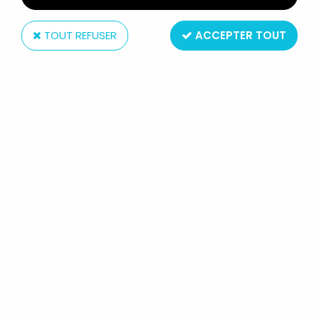
TOUT REFUSER
ACCEPTER TOUT
Habourdin International
OTHELLO CLASSIQUE - JEU DE
PLATEAU - HABOURDIN 1994