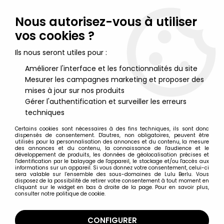
Lulu Berlu, la référence dans l'univers du jouet vintage en
France - Vente à l'international
Nous autorisez-vous à utiliser
vos cookies ?
0
Ils nous seront utiles pour :
Améliorer l'interface et les fonctionnalités du site
Mesurer les campagnes marketing et proposer des
Accueil
>
Jeux de Société & Jeux de Plateau
>
Othello Classique
- Jeu de Plateau - Habourdin 1994
mises à jour sur nos produits
Gérer l'authentification et surveiller les erreurs
techniques
Certains cookies sont nécessaires à des fins techniques, ils sont donc
dispensés de consentement. D'autres, non obligatoires, peuvent être
utilisés pour la personnalisation des annonces et du contenu, la mesure
des annonces et du contenu, la connaissance de l'audience et le
développement de produits, les données de géolocalisation précises et
l'identification par le balayage de l'appareil, le stockage et/ou l'accès aux
informations sur un appareil. Si vous donnez votre consentement, celui-ci
sera valable sur l’ensemble des sous-domaines de Lulu Berlu. Vous
disposez de la possibilité de retirer votre consentement à tout moment en
cliquant sur le widget en bas à droite de la page. Pour en savoir plus,
consulter notre politique de cookie.
CONFIGURER