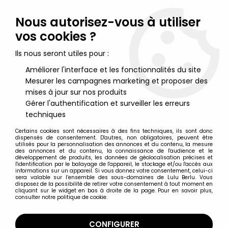
Lulu Berlu, la référence dans l'univers du jouet vintage en
France - Vente à l'international
Nous autorisez-vous à utiliser
vos cookies ?
0
Ils nous seront utiles pour :
Améliorer l'interface et les fonctionnalités du site
Mesurer les campagnes marketing et proposer des
Accueil
>
Papyrus
>
Papyrus - Figurine Flexible Editions Dupuis -
Papyrus et Théti
mises à jour sur nos produits
Gérer l'authentification et surveiller les erreurs
techniques
Certains cookies sont nécessaires à des fins techniques, ils sont donc
dispensés de consentement. D'autres, non obligatoires, peuvent être
utilisés pour la personnalisation des annonces et du contenu, la mesure
des annonces et du contenu, la connaissance de l'audience et le
développement de produits, les données de géolocalisation précises et
l'identification par le balayage de l'appareil, le stockage et/ou l'accès aux
informations sur un appareil. Si vous donnez votre consentement, celui-ci
sera valable sur l’ensemble des sous-domaines de Lulu Berlu. Vous
disposez de la possibilité de retirer votre consentement à tout moment en
cliquant sur le widget en bas à droite de la page. Pour en savoir plus,
consulter notre politique de cookie.
CONFIGURER