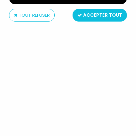
TOUT REFUSER
ACCEPTER TOUT
Dupuis (éditions)
PAPYRUS - FIGURINE FLEXIBLE
EDITIONS DUPUIS - PAPYRUS ET
THÉTI