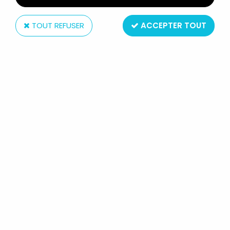
TOUT REFUSER
ACCEPTER TOUT
Medicom
PEANUTS - MEDICOM ULTRA DETAIL
FIGURE - SNOOPY WITH DESK