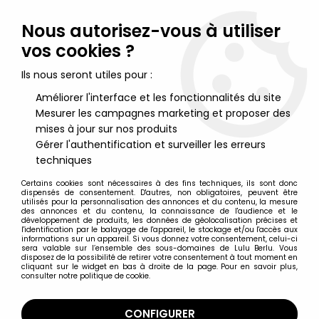
Lulu Berlu, la référence dans l'univers du jouet vintage en
France - Vente à l'international
Nous autorisez-vous à utiliser
vos cookies ?
0
Ils nous seront utiles pour :
Améliorer l'interface et les fonctionnalités du site
Mesurer les campagnes marketing et proposer des
Accueil
>
Snoopy (Peanuts)
>
Peanuts - Medicom Ultra Detail
Figure - Snoopy with Desk
mises à jour sur nos produits
Gérer l'authentification et surveiller les erreurs
techniques
Certains cookies sont nécessaires à des fins techniques, ils sont donc
dispensés de consentement. D'autres, non obligatoires, peuvent être
utilisés pour la personnalisation des annonces et du contenu, la mesure
des annonces et du contenu, la connaissance de l'audience et le
développement de produits, les données de géolocalisation précises et
l'identification par le balayage de l'appareil, le stockage et/ou l'accès aux
informations sur un appareil. Si vous donnez votre consentement, celui-ci
sera valable sur l’ensemble des sous-domaines de Lulu Berlu. Vous
disposez de la possibilité de retirer votre consentement à tout moment en
cliquant sur le widget en bas à droite de la page. Pour en savoir plus,
consulter notre politique de cookie.
CONFIGURER