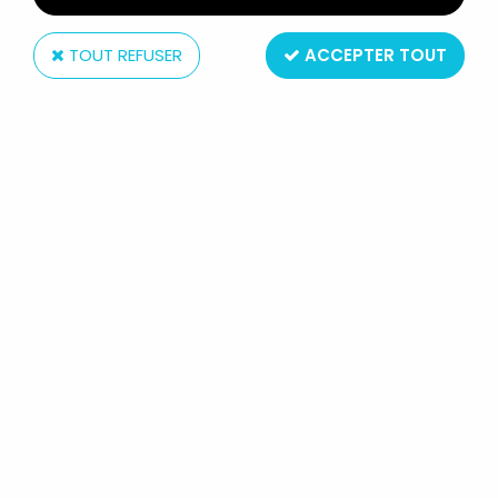
TOUT REFUSER
ACCEPTER TOUT
PICSOU - MARIONNETTE À MAIN
Réf. :
AR0005808