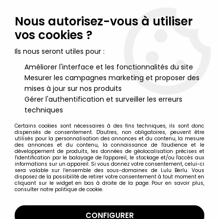
Lulu Berlu, la référence dans l'univers du jouet vintage en
France - Vente à l'international
Nous autorisez-vous à utiliser
vos cookies ?
0
Ils nous seront utiles pour :
Améliorer l'interface et les fonctionnalités du site
Mesurer les campagnes marketing et proposer des
Accueil
>
Picsou & La Bande à Picsou
>
Picsou - Marionnette à
main
mises à jour sur nos produits
Gérer l'authentification et surveiller les erreurs
techniques
Certains cookies sont nécessaires à des fins techniques, ils sont donc
dispensés de consentement. D'autres, non obligatoires, peuvent être
utilisés pour la personnalisation des annonces et du contenu, la mesure
des annonces et du contenu, la connaissance de l'audience et le
développement de produits, les données de géolocalisation précises et
l'identification par le balayage de l'appareil, le stockage et/ou l'accès aux
informations sur un appareil. Si vous donnez votre consentement, celui-ci
sera valable sur l’ensemble des sous-domaines de Lulu Berlu. Vous
disposez de la possibilité de retirer votre consentement à tout moment en
cliquant sur le widget en bas à droite de la page. Pour en savoir plus,
consulter notre politique de cookie.
CONFIGURER