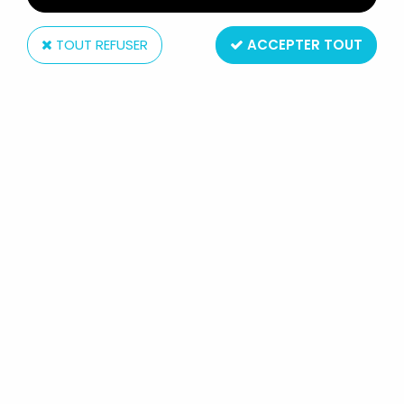
TOUT REFUSER
ACCEPTER TOUT
Vaillant
PIF GADGET - BROCHE MÉTALLIQUE
PIF N° 1000