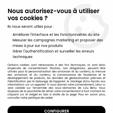
Lulu Berlu, la référence dans l'univers du jouet vintage en
France - Vente à l'international
Nous autorisez-vous à utiliser
vos cookies ?
0
Ils nous seront utiles pour :
Améliorer l'interface et les fonctionnalités du site
Mesurer les campagnes marketing et proposer des
Accueil
>
Pif Gadget
>
Pif Gadget - Broche métallique Pif n° 1000
mises à jour sur nos produits
Gérer l'authentification et surveiller les erreurs
techniques
Certains cookies sont nécessaires à des fins techniques, ils sont donc
dispensés de consentement. D'autres, non obligatoires, peuvent être
utilisés pour la personnalisation des annonces et du contenu, la mesure
des annonces et du contenu, la connaissance de l'audience et le
développement de produits, les données de géolocalisation précises et
l'identification par le balayage de l'appareil, le stockage et/ou l'accès aux
informations sur un appareil. Si vous donnez votre consentement, celui-ci
sera valable sur l’ensemble des sous-domaines de Lulu Berlu. Vous
disposez de la possibilité de retirer votre consentement à tout moment en
cliquant sur le widget en bas à droite de la page. Pour en savoir plus,
consulter notre politique de cookie.
CONFIGURER