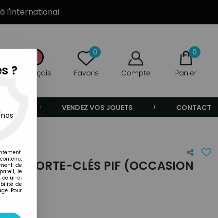
à l'international
0
0
s ?
Français
Favoris
Compte
Panier
ANDE
VENDEZ VOS JOUETS
CONTACT
 nos
entement.
 contenu,
URINE PORTE-CLÉS PIF (OCCASION
ement de
areil, le
 celui-ci
ilité de
age. Pour