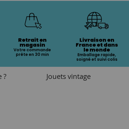
Retrait en
Livraison en
magasin
France et dans
le monde
Votre commande
prête en 30 min
Emballage rapide,
soigné et suivi colis
e ?
Jouets vintage