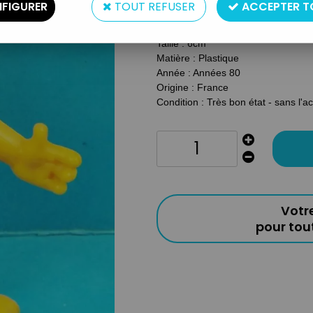
FIGURER
TOUT REFUSER
ACCEPTER T
Type : Figurine
Taille : 6cm
Matière : Plastique
Année : Années 80
Origine : France
Condition : Très bon état - sans l'a
Votr
pour to