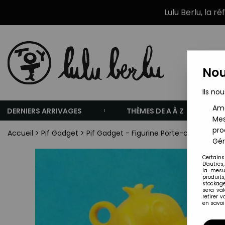
Lulu Berlu, la r
Nou
Ils nou
Amé
DERNIERS ARRIVAGES
THÈMES DE A À Z
Mes
pro
Accueil
>
Pif Gadget
>
Pif Gadget - Figurine Porte-clés Pif (O
Gér
Certains
D'autres
la mesu
produits
stockage
sera va
retirer 
en savoir