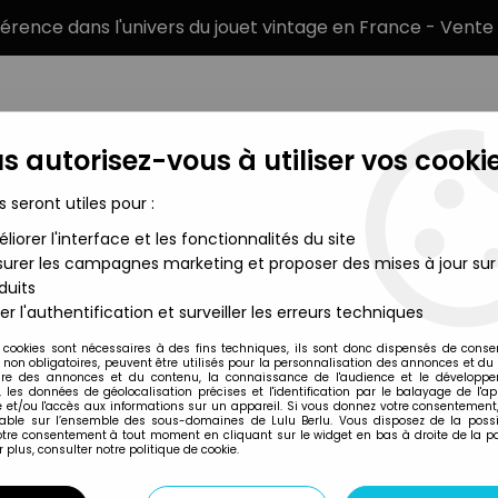
éférence dans l'univers du jouet vintage en France - Vente 
s autorisez-vous à utiliser vos cookie
s seront utiles pour :
liorer l'interface et les fonctionnalités du site
MARQUES
TYPE DE PRODUIT
PRÉCOMM
urer les campagnes marketing et proposer des mises à jour sur
duits
ccasion sans Boucle)
er l'authentification et surveiller les erreurs techniques
Inconnue
 cookies sont nécessaires à des fins techniques, ils sont donc dispensés de cons
, non obligatoires, peuvent être utilisés pour la personnalisation des annonces et du
PIF GADGET - FIG
re des annonces et du contenu, la connaissance de l'audience et le développ
, les données de géolocalisation précises et l'identification par le balayage de l'app
SANS BOUCLE)
 et/ou l'accès aux informations sur un appareil. Si vous donnez votre consentement,
lable sur l’ensemble des sous-domaines de Lulu Berlu. Vous disposez de la possib
22
,
99
€
TTC
votre consentement à tout moment en cliquant sur le widget en bas à droite de la p
 plus, consulter notre politique de cookie.
Réf. :
AR0004088