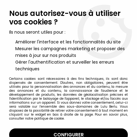
Lulu Berlu, la référence dans l'univers du jouet vintage en
France - Vente à l'international
Nous autorisez-vous à utiliser
vos cookies ?
0
Ils nous seront utiles pour :
Améliorer l'interface et les fonctionnalités du site
Mesurer les campagnes marketing et proposer des
Accueil
>
Pif Gadget
>
Pif Gadget - Peluche 40cm - Hercule
mises à jour sur nos produits
Gérer l'authentification et surveiller les erreurs
techniques
Certains cookies sont nécessaires à des fins techniques, ils sont donc
dispensés de consentement. D'autres, non obligatoires, peuvent être
utilisés pour la personnalisation des annonces et du contenu, la mesure
des annonces et du contenu, la connaissance de l'audience et le
développement de produits, les données de géolocalisation précises et
l'identification par le balayage de l'appareil, le stockage et/ou l'accès aux
informations sur un appareil. Si vous donnez votre consentement, celui-ci
sera valable sur l’ensemble des sous-domaines de Lulu Berlu. Vous
disposez de la possibilité de retirer votre consentement à tout moment en
cliquant sur le widget en bas à droite de la page. Pour en savoir plus,
consulter notre politique de cookie.
CONFIGURER