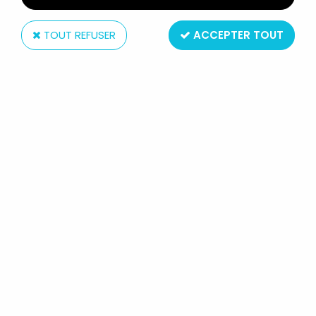
TOUT REFUSER
ACCEPTER TOUT
Action Concept Int.
PIF GADGET - PELUCHE 40CM -
HERCULE