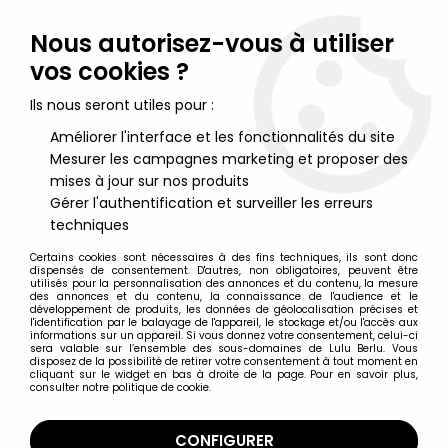
Lulu Berlu, la référence dans l'univers du jouet vintage en
France - Vente à l'international
Nous autorisez-vous à utiliser
vos cookies ?
0
Ils nous seront utiles pour :
Améliorer l'interface et les fonctionnalités du site
Mesurer les campagnes marketing et proposer des
Accueil
>
Pif Gadget
>
Pif Gadget - Porte-clés Vaillant - Pif le
chien (mange du sucre)
mises à jour sur nos produits
Gérer l'authentification et surveiller les erreurs
techniques
Certains cookies sont nécessaires à des fins techniques, ils sont donc
dispensés de consentement. D'autres, non obligatoires, peuvent être
utilisés pour la personnalisation des annonces et du contenu, la mesure
des annonces et du contenu, la connaissance de l'audience et le
développement de produits, les données de géolocalisation précises et
l'identification par le balayage de l'appareil, le stockage et/ou l'accès aux
informations sur un appareil. Si vous donnez votre consentement, celui-ci
sera valable sur l’ensemble des sous-domaines de Lulu Berlu. Vous
disposez de la possibilité de retirer votre consentement à tout moment en
cliquant sur le widget en bas à droite de la page. Pour en savoir plus,
consulter notre politique de cookie.
CONFIGURER