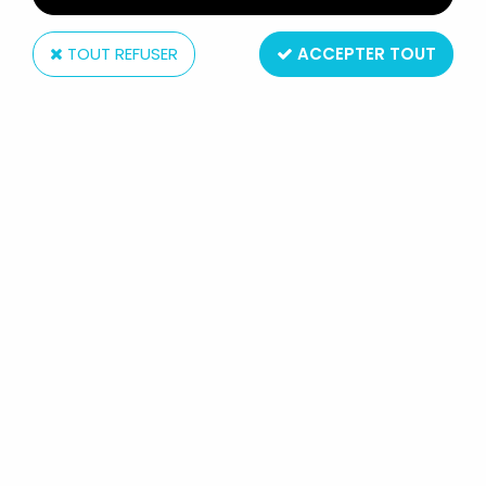
TOUT REFUSER
ACCEPTER TOUT
Vaillant
PIF GADGET - PORTE-CLÉS
VAILLANT - PIF LE CHIEN (MANGE
DU SUCRE)